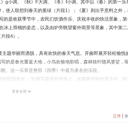
律，使人联想到春天的葱绿（片段1）；《夏》则出乎意料之外，
描写的是收获季节中，农民们饮酒作乐、庆祝丰收的快活景象，第
走在冰上滑稽的姿态，以及由炉旁眺望窗外雨景等景象，其中第二
片段4）。 
描写的是春光重返大地，小鸟欢愉地歌唱，森林枝叶随风婆娑，
醒。这一乐章是整部《四季》中最为著名的乐段。 
过后，雨过天晴，小鸟又唱起了动人的歌曲，牧羊人和他忠实的
更多全部
。乐章开始是小提琴声部以很弱的音量奏出的附点节奏音型，以
声的切分音型。在这个背景上，独奏小提琴以优美而恬静的旋律
正序
|