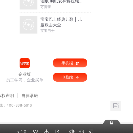
催眠 助眠安神解压纯音
乐
万善臻
宝宝巴士经典儿歌 | 儿
童歌曲大全
宝宝巴士
手机端
企业版
电脑端
员工学习，企业买单
版权声明
自律承诺
：400-838-5616
x
1.0