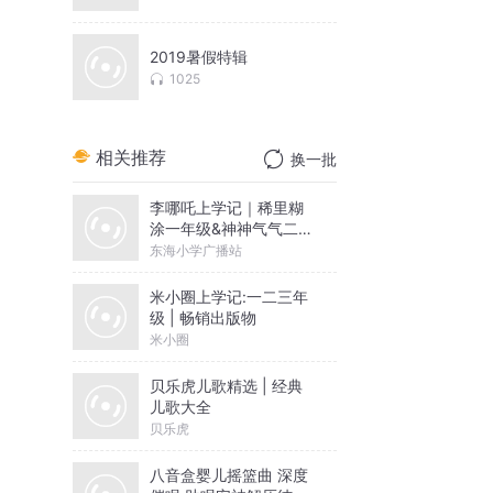
奏
2019暑假特辑
1025
相关推荐
换一批
李哪吒上学记｜稀里糊
涂一年级&神神气气二年
级
东海小学广播站
米小圈上学记:一二三年
级 | 畅销出版物
米小圈
贝乐虎儿歌精选 | 经典
儿歌大全
贝乐虎
八音盒婴儿摇篮曲 深度