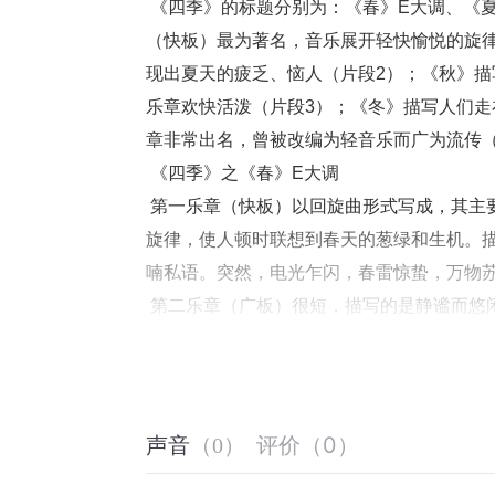
 《四季》的标题分别为：《春》E大调、《夏》g小调、《秋》F大调、《冬》f小调。其中以《春》的第一乐章
（快板）最为著名，音乐展开轻快愉悦的旋
现出夏天的疲乏、恼人（片段2）；《秋》
乐章欢快活泼（片段3）；《冬》描写人们
章非常出名，曾被改编为轻音乐而广为流传（
 《四季》之《春》E大调 
 第一乐章（快板）以回旋曲形式写成，其主要主题华丽而洒脱，具有欢快的春天气息。开曲即展开轻松愉悦的
旋律，使人顿时联想到春天的葱绿和生机。
喃私语。突然，电光乍闪，春雷惊蛰，万物苏
 第二乐章（广板）很短，描写的是静谧而悠闲的田园风光：“在鲜花盛开的草地上，在簌簌作响的草丛中，牧羊
人在歇息，忠实的牧羊狗躺在一旁。”是春雷
狗在鲜花丛生的牧场上悠闲小憩的恬静景致
中提琴那有点唐突的、仿佛是牧羊狗的吠叫
歌般地唱了起来。 
评价
（
0
）
声音
（
0
）
 第三乐章（快板）描写在春天明媚的阳光下乡间的欢乐景象：“伴随着乡间风笛欢快的音响，在可爱春天的晴朗