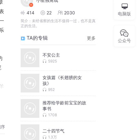
小星独角戏
表
414
22
2030
电脑版
一
简介：
未经省察的生活不值得一过，也不是真
正的生活。
乐
TA的专辑
更多
公众号
不安公主
5925
呢
女孩篇《长翅膀的女
孩》
952
小
推荐给学龄前宝宝的故
及
事书
牧
1708
倒序
二十四节气
1.3万