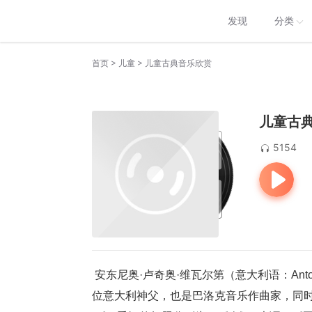
发现
分类
>
>
首页
儿童
儿童古典音乐欣赏
儿童古
5154
 安东尼奥·卢奇奥·维瓦尔第（意大利语：Antonio Lucio Vivaldi，1678年3月4日－1741年7月28日），男，是一
位意大利神父，也是巴洛克音乐作曲家，同