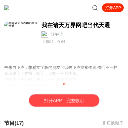
打开APP
我在诸天万界网吧当代天通
汪好运
5811
64
书来自飞卢，想看文字版的朋友可以去飞卢搜索作者
俺们不一样
卓琸患上了肿瘤，晚期，还剩一个月生命。
准备闭目等死时，来到了一个奇怪的地方。
“你被选为万界网吧的网络管理员。”
“解决了顾客的问题，你的生命将得到延续。”
生老病死乃人之常情，延续个毛。卓琸已经给自己准备好了棺材。
打
开
A
P
P，完整收听
直到——
“卧槽！宇智波斑！你这个瑞文玩的什么东西！打起来为什么最后才
开大啊？”
“柱间教我的啊，说大招要最后放。”
节目(17)
切换顺序
“特么人家玩的那是盖伦啊。”