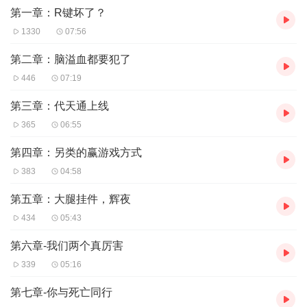
第一章：R键坏了？
“擦，千手扉间，哪有敌法第一件出圣剑的？”
“我大哥教我的啊，告诉我这是最厉害的一件装备！”
1330
07:56
卓琸将给自己准备的棺材盖合上。
“特么的让开！我来操作！”
第二章：脑溢血都要犯了
我们两个真厉害！大筒木辉夜选了个猫咪挂在卓琸身上，看着满地
446
07:19
的残骸心中美滋滋地想道
第三章：代天通上线
365
06:55
第四章：另类的赢游戏方式
383
04:58
第五章：大腿挂件，辉夜
434
05:43
第六章-我们两个真厉害
339
05:16
第七章-你与死亡同行