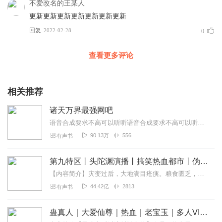
不爱改名的王某人
更新更新更新更新更新更新更新
回复
2022-02-28
0
查看更多评论
相关推荐
诸天万界最强网吧
语音合成要求不高可以听听语音合成要求不高可以听听语音合成要求不高可以听听
90.13万
556
有声书
第九特区丨头陀渊演播丨搞笑热血都市丨伪戒丨VIP免费多人有声剧
【内容简介】灾变过后，大地满目疮痍。粮食匮乏，资源紧俏，局势混乱……一位从待规划区杀出来的青年，背对着漫天黄沙，孤身来到九区谋生，却不曾想偶然结识三五好友，一念...
44.42亿
2813
有声书
蛊真人｜大爱仙尊｜热血｜老宝玉｜多人VIP免费有声剧