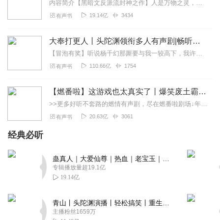
内容简介【黑暗文反派流封神之作】人是万物之灵，蛊是天地真精。一个穿越者不断重生的故事。一个养蛊、炼蛊、用蛊的奇特世界。配音组（男角色）老宝玉旁白...
19.14亿
3434
有声书
大奉打更人丨头陀渊领衔多人有声剧|畅听全集|王鹤棣、田曦薇主演影视剧原著|卖报小郎君
【冒泡有奖】听说杨千幻那厮要与我一较高下，我许七安要开始装叉了！快进入声音播放页戳下方输入框，冒个泡偷偷告诉我，我要用哪些诗词才能胜过他？说得好的，有赏！202...
110.66亿
1754
有声书
【燃番啦】这游戏也太真实了丨爆笑废土霸榜神作丨紫襟剧社制作
>>更多好听不套路的燃情有声剧，尽在燃番啦剧场↓年度重磅推荐本专辑为VIP免费专辑每天上午10点5集更新，订阅可以听到最新内容哦！每周抽一个专辑五星优质评论送...
20.63亿
3061
有声书
经典必听
蛊真人｜大爱仙尊｜热血｜老宝玉｜多人VIP免费有声剧
专辑播放量超19.1亿
19.14亿
青山丨头陀渊演播丨轻松搞笑丨重生穿越丨古代权谋丨VIP免费 | 多人有声剧
主播粉丝1659万