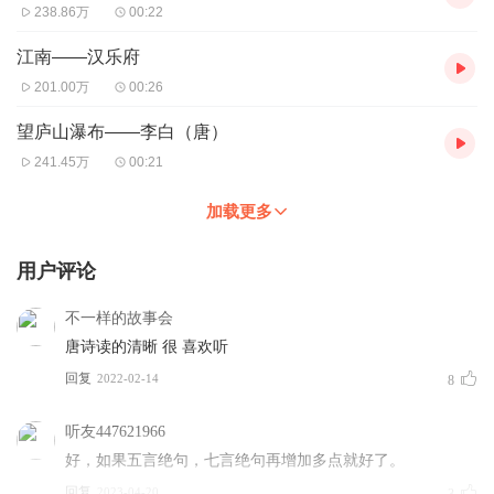
238.86万
00:22
江南——汉乐府
201.00万
00:26
望庐山瀑布——李白（唐）
241.45万
00:21
加载更多
用户评论
不一样的故事会
唐诗读的清晰 很 喜欢听
回复
2022-02-14
8
听友447621966
好，如果五言绝句，七言绝句再增加多点就好了。
回复
2023-04-20