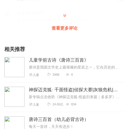
3
听友381302079
最近几个月孩子几乎每天晚上都听着入睡
查看更多评论
回复
2022-05-04
3
听友217085331
相关推荐
很好很好很好很好很好很好很好
回复
2021-12-01
1
儿童学前古诗《唐诗三百首》
唐诗是我国文学史上最璀璨的星辰之一，它在历史的长河中熠熠生辉，绽放出属于自己的独特光芒。每日吟诵一首唐诗，去感受唐风的魅力！那就让唐诗陶冶心灵，那就让我们与诗人...
听友464380186
3488
8
儿童
内容好，孩子也喜欢听
回复
2023-04-06
0
神探迈克狐· 千面怪盗|侦探大赛|灰狼危机|多多罗
新专辑点击收听《神探迈克狐·怪盗归来篇｜多多罗》！！！>>>点击进入主播橱窗购买《神探迈克狐》系列图书吧!<<<多多罗故事【点击前往】收听多多罗其他好玩有趣的故...
听友201554071
24.65亿
834
儿童
经典文学，老少皆宜！！！！
回复
2023-04-03
0
唐诗三百首（幼儿必背古诗）
每天一首诗，天天有进步！