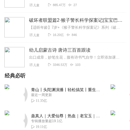
听友448942882
885.47万
27
儿童
对小朋友很好，可以掌握更好的知识。
回复
2023-03-24
0
破坏者联盟篇2·猴子警长科学探案记|宝宝巴士故事
【适听年龄】7岁+《猴子警长科学探案记》系列《破坏者联盟篇1·猴子警长科学探案记》>>>《破坏者联盟篇2·猴子警长科学探案记》>>>《破坏者联盟篇3·猴子警长科...
听友404633682
16.20亿
846
儿童
非常满意的唐诗，孩子很喜欢听
回复
2023-01-24
0
幼儿启蒙古诗 唐诗三百首跟读
出口成章，妙笔生花，腹有诗书气自华！立即添加课程小助手微信jiankeke2012，为您发送《唐诗三百首》等精品学习资料，更可进群沟通交流学习心得哦！欢迎来...
听友395044643
3346.53万
103
儿童
普通话不标准，没有翘舌音，有点地方口音
经典必听
回复
2022-04-16
30
青山丨头陀渊演播丨轻松搞笑丨重生穿越丨古代权谋丨VIP免费 | 多人有声剧
听友464128003
最近一周更新
内容是不错，主播是南方人说普通话，不标准啊
11.35亿
回复
2023-04-02
3
蛊真人｜大爱仙尊｜热血｜老宝玉｜多人VIP免费有声剧
专辑播放量超19.1亿
19.11亿