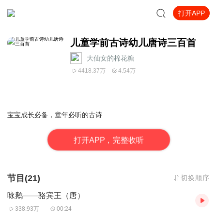
打开APP
儿童学前古诗幼儿唐诗三百首
大仙女的棉花糖
4418.37万
4.54万
宝宝成长必备，童年必听的古诗
打
开
A
P
P，完整收听
节目(21)
切换顺序
咏鹅——骆宾王（唐）
338.93万
00:24