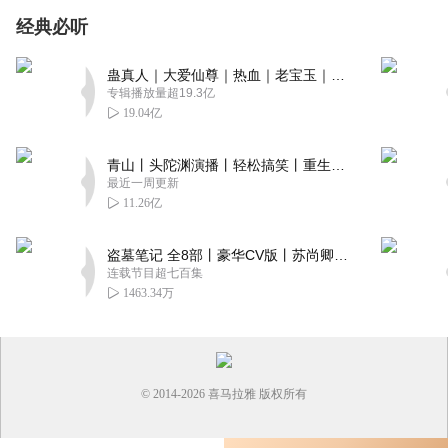
经典必听
蛊真人｜大爱仙尊｜热血｜老宝玉｜多人VIP免费有声剧
专辑播放量超19.3亿
19.04亿
青山丨头陀渊演播丨轻松搞笑丨重生穿越丨古代权谋丨VIP免费 | 多人有声剧
最近一周更新
11.26亿
盗墓笔记 全8部丨豪华CV版丨苏尚卿&边江 领衔 多人有声剧丨冠声文化丨南派三叔
连载节目超七百集
1463.34万
© 2014-
2026
喜马拉雅 版权所有