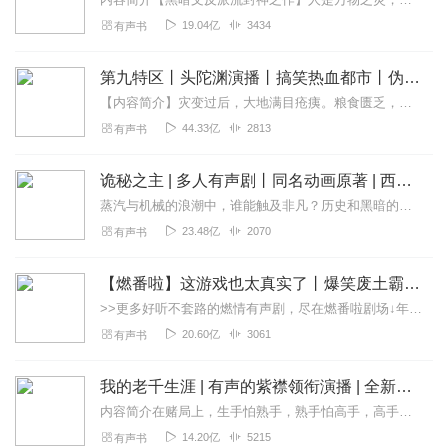
19.04亿
3434
有声书
第九特区丨头陀渊演播丨搞笑热血都市丨伪戒丨VIP免费多人有声剧
【内容简介】灾变过后，大地满目疮痍。粮食匮乏，资源紧俏，局势混乱……一位从待规划区杀出来的青年，背对着漫天黄沙，孤身来到九区谋生，却不曾想偶然结识三五好友，一念...
44.33亿
2813
有声书
诡秘之主 | 多人有声剧丨同名动画原著 | 西幻克苏鲁 | 乌贼作品
蒸汽与机械的浪潮中，谁能触及非凡？历史和黑暗的迷雾里，又是谁在耳语？我从诡秘中醒来，睁眼看见这个世界：枪械，大炮，巨舰，飞空艇，差分机；魔药，占卜，诅咒，倒吊人...
23.48亿
2070
有声书
【燃番啦】这游戏也太真实了丨爆笑废土霸榜神作丨紫襟剧社制作
>>更多好听不套路的燃情有声剧，尽在燃番啦剧场↓年度重磅推荐本专辑为VIP免费专辑每天上午10点5集更新，订阅可以听到最新内容哦！每周抽一个专辑五星优质评论送...
20.60亿
3061
有声书
我的老千生涯 | 有声的紫襟领衔演播 | 全新演绎多人有声剧 | VIP免费
内容简介在赌局上，生手怕熟手，熟手怕高手，高手怕千手，千手怕失手，所谓十赌九骗，唯一不骗你的一次是为钓你的鱼。千中有千局中有局，社会是一个比赌场更复杂的地方。...
14.20亿
5215
有声书