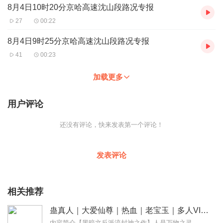
8月4日10时20分京哈高速沈山段路况专报
27
00:22
8月4日9时25分京哈高速沈山段路况专报
41
00:23
加载更多
用户评论
还没有评论，快来发表第一个评论！
发表评论
相关推荐
蛊真人｜大爱仙尊｜热血｜老宝玉｜多人VIP免费有声剧
内容简介【黑暗文反派流封神之作】人是万物之灵，蛊是天地真精。一个穿越者不断重生的故事。一个养蛊、炼蛊、用蛊的奇特世界。配音组（男角色）老宝玉旁白...