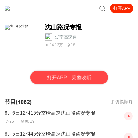
打开APP
沈山路况专报
辽宁高速通
14.13万
18
打
开
A
P
P，完整收听
节目(4062)
切换顺序
8月6日12时15分京哈高速沈山段路况专报
25
00:19
8月5日12时45分京哈高速沈山段路况专报