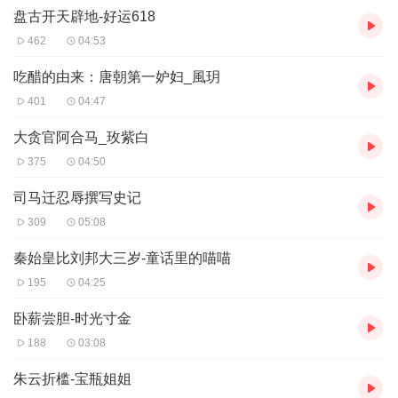
盘古开天辟地-好运618
462
04:53
吃醋的由来：唐朝第一妒妇_風玥
401
04:47
大贪官阿合马_玫紫白
375
04:50
司马迁忍辱撰写史记
309
05:08
秦始皇比刘邦大三岁-童话里的喵喵
195
04:25
卧薪尝胆-时光寸金
188
03:08
朱云折槛-宝瓶姐姐