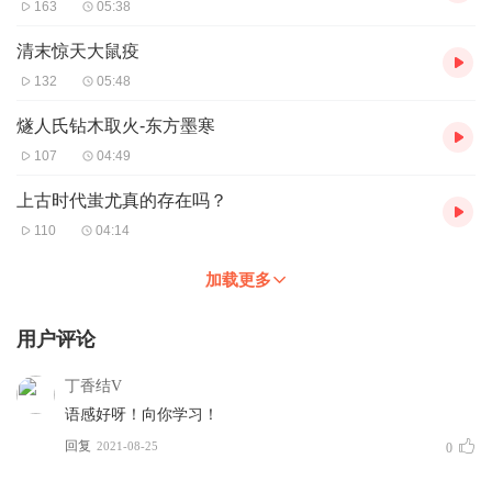
163
05:38
清末惊天大鼠疫
132
05:48
燧人氏钻木取火-东方墨寒
107
04:49
上古时代蚩尤真的存在吗？
110
04:14
加载更多
用户评论
丁香结V
语感好呀！向你学习！
回复
2021-08-25
0