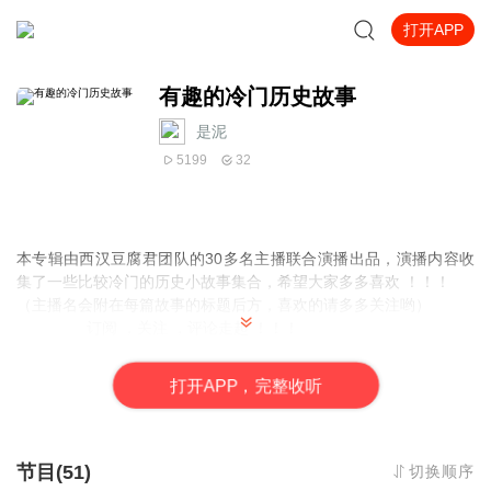
打开APP
有趣的冷门历史故事
是泥
5199
32
本专辑由西汉豆腐君团队的30多名主播联合演播出品，演播内容
收
集了一些比较冷门的历史小故事
集合，希望大家多多喜欢 ！！！
（主播名会附在每篇故事的标题后方，喜欢的请多多关注哟）
订阅 ，关注 ，评论走起 ！！！
打
开
A
P
P，完整收听
节目(51)
切换顺序