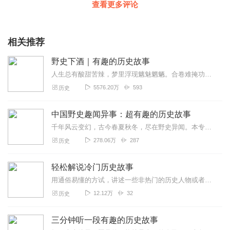
查看更多评论
相关推荐
野史下酒｜有趣的历史故事
人生总有酸甜苦辣，梦里浮现魑魅魍魉。合卷难掩功名利禄，举杯溢满贪嗔痴狂。
5576.20万
593
历史
中国野史趣闻异事：超有趣的历史故事
千年风云变幻，古今春夏秋冬，尽在野史异闻。本专辑纵横中华古今千年，网罗各种奇闻异事，给您一个看世界、读历史的独特视角。其中有些故事也许使我们从书本上读不到的，各...
278.06万
287
历史
轻松解说冷门历史故事
用通俗易懂的方试，讲述一些非热门的历史人物或者历史故事~同时融入一些耳熟能详的“名场面”，让枯燥的历史故事变得更加有趣~野生文史爱好者，从小喜读线装书，专研古代...
12.12万
32
历史
三分钟听一段有趣的历史故事