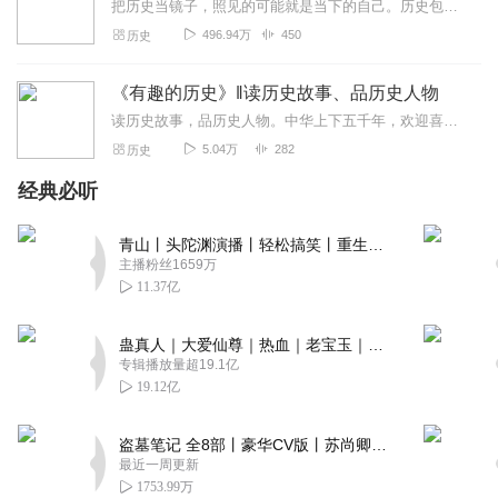
把历史当镜子，照见的可能就是当下的自己。历史包含着海量的人生经验，教给我们怎么样思考和解决生活所面临的各种问题。一切历史都是当代史！
496.94万
450
历史
《有趣的历史》‖读历史故事、品历史人物
读历史故事，品历史人物。中华上下五千年，欢迎喜欢历史的朋友们，以独特的角度解读历史事件和人物
5.04万
282
历史
经典必听
青山丨头陀渊演播丨轻松搞笑丨重生穿越丨古代权谋丨VIP免费 | 多人有声剧
主播粉丝1659万
11.37亿
蛊真人｜大爱仙尊｜热血｜老宝玉｜多人VIP免费有声剧
专辑播放量超19.1亿
19.12亿
盗墓笔记 全8部丨豪华CV版丨苏尚卿&边江 领衔 多人有声剧丨冠声文化丨南派三叔
最近一周更新
1753.99万