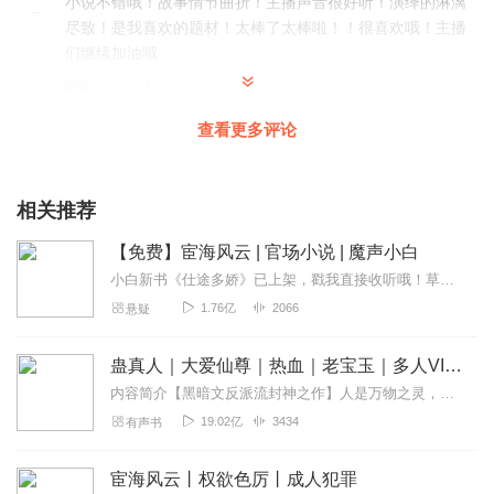
小说不错哦！故事情节曲折！主播声音很好听！演绎的淋漓
尽致！是我喜欢的题材！太棒了太棒啦！！很喜欢哦！主播
们继续加油哦
回复
2021-08-16
7
查看更多评论
暗香浮动月黄昏hun
主播的声音很适合本书，小说文采斐然！题材不错！主播们
演绎的很精彩！很不错哦旁白很不错哦，值得推荐给我的朋
相关推荐
友！
回复
2021-08-16
【免费】宦海风云 | 官场小说 | 魔声小白
7
小白新书《仕途多娇》已上架，戳我直接收听哦！草根出身的黄海川是一名苦逼的小公务员，女友是江城副市长千金，来自普通家庭的黄海川被女友的父母棒打鸳鸯，四年大学恋情告...
念念相忘wang
1.76亿
2066
悬疑
小说不错哦！故事情节曲折！主播声音很好听！演绎的淋漓
尽致！是我喜欢的题材！太棒了太棒啦！！主播们继续加油
蛊真人｜大爱仙尊｜热血｜老宝玉｜多人VIP免费有声剧
哦
内容简介【黑暗文反派流封神之作】人是万物之灵，蛊是天地真精。一个穿越者不断重生的故事。一个养蛊、炼蛊、用蛊的奇特世界。配音组（男角色）老宝玉旁白...
回复
2021-08-16
7
19.02亿
3434
有声书
花开半夏cia
宦海风云丨权欲色厉丨成人犯罪