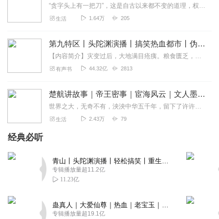
故事情节不错👍主播声音很迷人，演绎的很棒哦挺好挺好挺
“贪字头上有一把刀”，这是自古以来都不变的道理，权利是一把双刃剑，为官者用手中的权利为民办事，和利用手中的权利满足个人私欲，会导致两种截然不同的结果。有的人掌握...
好滴！值得推荐给大家
1.64万
205
生活
回复
2021-08-16
7
第九特区丨头陀渊演播丨搞笑热血都市丨伪戒丨VIP免费多人有声剧
芊芊小妖yao
【内容简介】灾变过后，大地满目疮痍。粮食匮乏，资源紧俏，局势混乱……一位从待规划区杀出来的青年，背对着漫天黄沙，孤身来到九区谋生，却不曾想偶然结识三五好友，一念...
小说情节挺不错哦！主播声音也很好听！亲切自然旁白很喜
44.32亿
2813
有声书
欢很吸引人呢！真的太棒啦支持支持支持！
回复
2021-08-16
7
楚航讲故事｜帝王密事｜宦海风云｜文人墨客｜轶事奇闻
世界之大，无奇不有，泱泱中华五千年，留下了许许多多的扣人心弦的大案故事：一一点点易于忽视的蛛丝马迹，一个个惊险曲折的侦破过程，既彰显探案者的睿智与缜密，又暗合天...
烟雨蒙蒙mengmeng
2.43万
79
生活
声音很棒.故事很不错，如此好的作品你值得拥有，情节入
心，一起围观吧！
经典必听
回复
2021-08-16
7
青山丨头陀渊演播丨轻松搞笑丨重生穿越丨古代权谋丨VIP免费 | 多人有声剧
专辑播放量超11.2亿
浮生辞新唱
11.23亿
故事情节不错👍主播声音很迷人，旁白成熟稳重演绎的很棒
哦挺好挺好挺好滴！值得推荐给大家
蛊真人｜大爱仙尊｜热血｜老宝玉｜多人VIP免费有声剧
回复
2021-08-16
6
专辑播放量超19.1亿