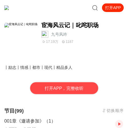
打开APP
宦海风云记｜叱咤职场
九号风吟
17.19万
1187
丨励志丨情感丨都市丨现代丨精品多人
打
开
A
P
P，完整收听
节目(99)
切换顺序
001章《邀请参加》（1）