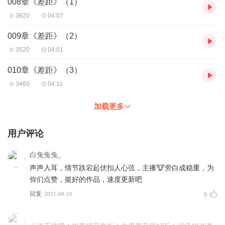
008章《差距》（1）
3620
04:07
009章《差距》（2）
3520
04:01
010章《差距》（3）
3460
04:11
加载更多
用户评论
白兔兔兔_
声声入耳，情节跌宕起伏扣人心弦，主播🐮旁白成稳重，为
你们点赞，挺好的作品，速度更新吧
回复
2021-08-16
9