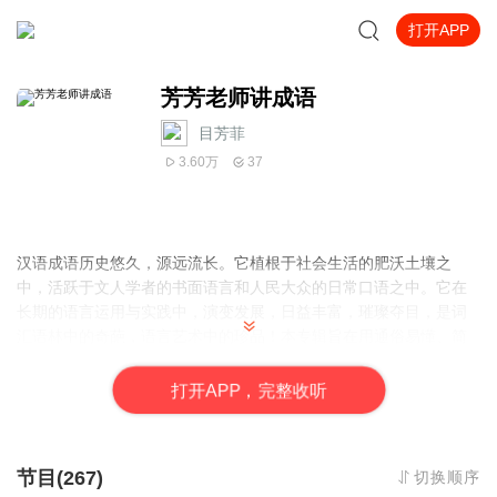
打开APP
芳芳老师讲成语
目芳菲
3.60万
37
汉语成语历史悠久，源远流长。它植根于社会生活的肥沃土壤之
中，活跃于文人学者的书面语言和人民大众的日常口语之中。它在
长期的语言运用与实践中，演变发展，日益丰富，璀璨夺目，是词
汇语林中的奇葩，语言艺术中的珍品！本专辑旨在用通俗易懂、简
明扼要的语言，从成语的形成、源流、含义及运用等方面进行讲
解，以期宏扬成语文化。
打
开
A
P
P，完整收听
节目(267)
切换顺序