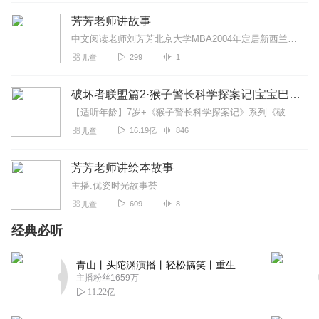
芳芳老师讲故事
中文阅读老师刘芳芳北京大学MBA2004年定居新西兰2015年阳光国际文化中心创始人-喜马拉雅“新西兰芳芳老师”频道-奥克兰各区图书馆的“芳芳老师讲故事...
299
1
儿童
破坏者联盟篇2·猴子警长科学探案记|宝宝巴士故事
【适听年龄】7岁+《猴子警长科学探案记》系列《破坏者联盟篇1·猴子警长科学探案记》>>>《破坏者联盟篇2·猴子警长科学探案记》>>>《破坏者联盟篇3·猴子警长科...
16.19亿
846
儿童
芳芳老师讲绘本故事
主播:优姿时光故事荟
609
8
儿童
经典必听
青山丨头陀渊演播丨轻松搞笑丨重生穿越丨古代权谋丨VIP免费 | 多人有声剧
主播粉丝1659万
11.22亿