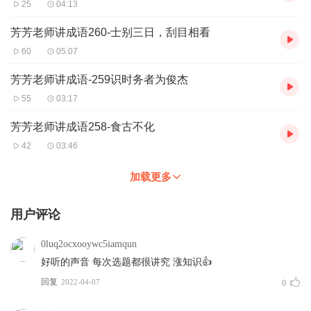
25
04:13
芳芳老师讲成语260-士别三日，刮目相看
60
05:07
芳芳老师讲成语-259识时务者为俊杰
55
03:17
芳芳老师讲成语258-食古不化
42
03:46
加载更多
用户评论
0luq2ocxooywc5iamqun
好听的声音 每次选题都很讲究 涨知识👍
回复
2022-04-07
0