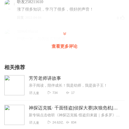
听友258211610
涨了很多知识，学习了很多，很好的声音！
回复
2022-04-04
0
1896039zcid
日拱一卒，与美丽不期而遇
查看更多评论
回复
2022-01-06
0
相关推荐
芳芳老师讲故事
亲子阅读，陪伴成长！我是幼师，我是孩子王！
734
17
儿童
神探迈克狐· 千面怪盗|侦探大赛|灰狼危机|多多罗
新专辑点击收听《神探迈克狐·怪盗归来篇｜多多罗》！！！>>>点击进入主播橱窗购买《神探迈克狐》系列图书吧!<<<多多罗故事【点击前往】收听多多罗其他好玩有趣的故...
24.62亿
834
儿童