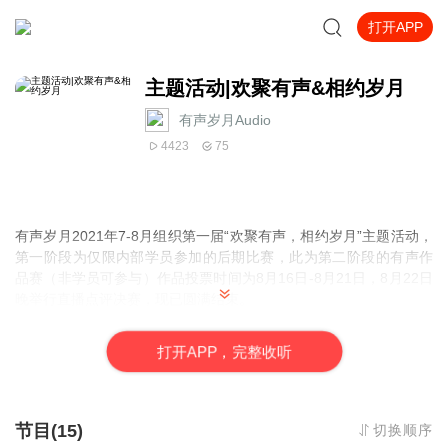
打开APP
主题活动|欢聚有声&相约岁月
有声岁月Audio
4423
75
有声岁月2021年7-8月组织第一届“欢聚有声，相约岁月”主题活动，
第一阶段为仅限内部学员参加的后期比赛，此为第二阶段的有声作
品赛（非学员可参与）作品投票时间为8月16日-8月21日，8月22日
晚举行直播点评决赛，现已圆满结束。
下次活动，期待大家的参与！
打
开
A
P
P，完整收听
节目(15)
切换顺序