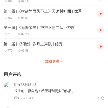
387
09:16
第一届 |《树欲静而风不止》天师树叶团 | 优秀
367
08:51
第一届 |《无悔荣光》声声不息二队 | 优秀
318
07:23
第一届 |《铜镜》岁月之声队 | 优秀
770
09:58
加载更多
用户评论
听友338413143
很生动！很自然！希望听到更多的作品。
回复
2021-08-17
1