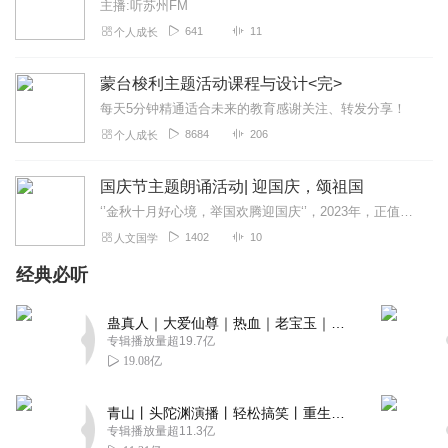
主播:听苏州FM
641
11
个人成长
蒙台梭利主题活动课程与设计<完>
每天5分钟精通适合未来的教育感谢关注、转发分享！
8684
206
个人成长
国庆节主题朗诵活动| 迎国庆，颂祖国
‘’金秋十月好心境，举国欢腾迎国庆‘’，2023年，正值祖国母亲74岁华诞之际，蒲城县图书馆、蒲城县朗诵协会倾心打造喜马拉雅有声专辑：“迎国庆，颂祖国”主题朗诵...
1402
10
人文国学
经典必听
蛊真人｜大爱仙尊｜热血｜老宝玉｜多人VIP免费有声剧
专辑播放量超19.7亿
19.08亿
青山丨头陀渊演播丨轻松搞笑丨重生穿越丨古代权谋丨VIP免费 | 多人有声剧
专辑播放量超11.3亿