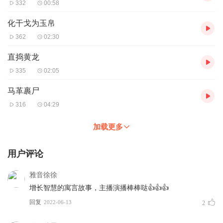
332
00:58
化干戈为玉帛
362
02:30
直捣黄龙
335
02:05
马革裹尸
316
04:29
加载更多
用户评论
雅音徐徐
增长智慧的寓言故事，主播演播棒棒哒👍👍👍
回复
2022-06-13
2