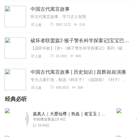
中国古代寓言故事
听古代寓言故事，学习古人智慧
2957.11万
118
儿童
破坏者联盟篇2·猴子警长科学探案记|宝宝巴士故事
【适听年龄】7岁+《猴子警长科学探案记》系列《破坏者联盟篇1·猴子警长科学探案记》>>>《破坏者联盟篇2·猴子警长科学探案记》>>>《破坏者联盟篇3·猴子警长科...
16.19亿
846
儿童
中国古代寓言故事 | 历史知识 | 昌辉叔叔演播
专为儿童打造，精选《韩非子》《战国策》《列子》等经典典籍中流传千年的权威寓言，涵盖《滥竽充数》《田忌赛马》《刻舟求剑》《愚公移山》等数十篇传世名篇。内容聚焦孩子...
439.35万
308
儿童
经典必听
蛊真人｜大爱仙尊｜热血｜老宝玉｜多人VIP免费有声剧
专辑播放量超19.4亿
19.04亿