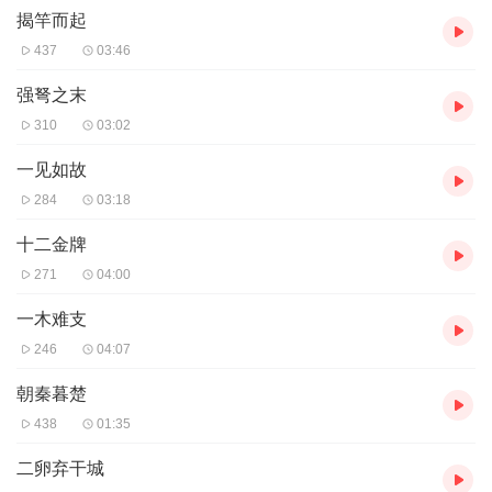
揭竿而起
437
03:46
强弩之末
310
03:02
一见如故
284
03:18
十二金牌
271
04:00
一木难支
246
04:07
朝秦暮楚
438
01:35
二卵弃干城