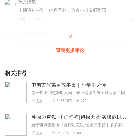
玖月清晨
主播讲述生动，内容有趣，适合小朋友们🥰🥰
回复
2021-08-17
2
1x642556m2852
内容很丰富的专辑。 有寓言故事，有成语故事，有国学知
识，太赞了。 收听这一个就够了。感谢主播用心
查看更多评论
回复
2023-05-01
1
相关推荐
我努力奋斗吧呜呜
可以可以，我特爱听，讲的真好
中国古代寓言故事集｜小学生必读
回复
2022-07-03
0
每天晚上20点准时更新，专业编剧为孩子讲故事！国学的启蒙，首先应该是文化的启蒙和共鸣。随着教育体质改革，“大语文”已经是拉开孩子差距的最大考点，临时抱佛脚已经无...
1453.98万
272
儿童
竹林星灿
声音好听！清朗有磁性！
神探迈克狐· 千面怪盗|侦探大赛|灰狼危机|多多罗
回复
2024-01-19
1
新专辑点击收听《神探迈克狐·怪盗归来篇｜多多罗》！！！>>>点击进入主播橱窗购买《神探迈克狐》系列图书吧!<<<多多罗故事【点击前往】收听多多罗其他好玩有趣的故...
24.63亿
834
儿童