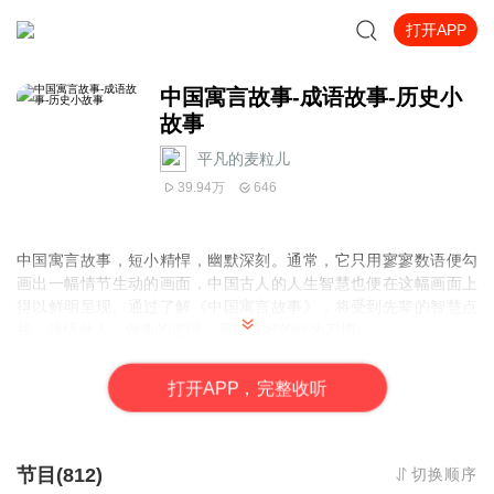
打开APP
中国寓言故事-成语故事-历史小
故事
平凡的麦粒儿
39.94万
646
中国寓言故事，短小精悍，幽默深刻。通常，它只用寥寥数语便勾
画出一幅情节生动的画面，中国古人的人生智慧也便在这幅画面上
得以鲜明呈现。通过了解《中国寓言故事》，将受到先辈的智慧点
拨，领悟做人、做事的道理，养成良好的行为习惯。
成语，指人们长期以来习用的、简洁精辟的定型词组或短句。汉语
打
开
A
P
P，完整收听
的成语大多由四字组成，一般都有出处。
节目(812)
切换顺序