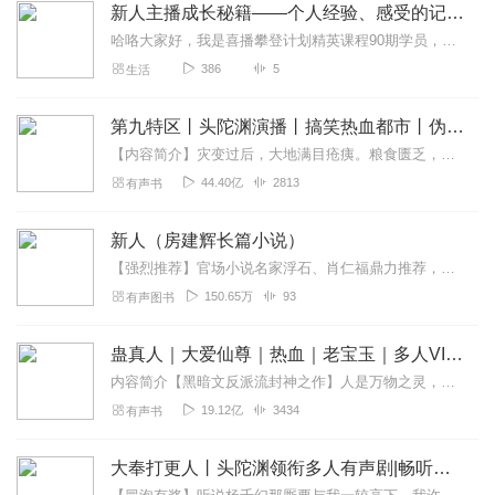
新人主播成长秘籍——个人经验、感受的记录与分享
哈咯大家好，我是喜播攀登计划精英课程90期学员，新人主播——弥垩。这里是我的主播之路成长秘籍（个人向）～选择学配音做主播是一段人生新旅程的开始，所以希望在这里记...
386
5
生活
第九特区丨头陀渊演播丨搞笑热血都市丨伪戒丨VIP免费多人有声剧
【内容简介】灾变过后，大地满目疮痍。粮食匮乏，资源紧俏，局势混乱……一位从待规划区杀出来的青年，背对着漫天黄沙，孤身来到九区谋生，却不曾想偶然结识三五好友，一念...
44.40亿
2813
有声书
新人（房建辉长篇小说）
【强烈推荐】官场小说名家浮石、肖仁福鼎力推荐，一个官场新人从底层到高层的奋斗史新一代官场小说的开山之作官场人物的血肉、情感、理想，激发社会良心之作【内容简介】二...
150.65万
93
有声图书
蛊真人｜大爱仙尊｜热血｜老宝玉｜多人VIP免费有声剧
内容简介【黑暗文反派流封神之作】人是万物之灵，蛊是天地真精。一个穿越者不断重生的故事。一个养蛊、炼蛊、用蛊的奇特世界。配音组（男角色）老宝玉旁白...
19.12亿
3434
有声书
大奉打更人丨头陀渊领衔多人有声剧|畅听全集|王鹤棣、田曦薇主演影视剧原著|卖报小郎君