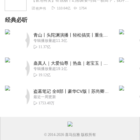
【冒泡有奖】听说杨千幻那厮要与我一较高下，我许七安要开始装叉了！快进入声音播放页戳下方输入框，冒个泡偷偷告诉我，我要用哪些诗词才能胜过他？说得好的，有赏！202...
110.64亿
1754
有声书
经典必听
青山丨头陀渊演播丨轻松搞笑丨重生穿越丨古代权谋丨VIP免费 | 多人有声剧
专辑播放量超11.3亿
11.37亿
蛊真人｜大爱仙尊｜热血｜老宝玉｜多人VIP免费有声剧
专辑播放量超19.1亿
19.12亿
盗墓笔记 全8部丨豪华CV版丨苏尚卿&边江 领衔 多人有声剧丨冠声文化丨南派三叔
最近一周更新
1753.49万
© 2014-
2026
喜马拉雅 版权所有