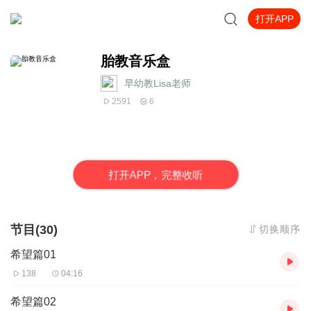
打开APP
胎教音乐盒
早幼教Lisa老师
2591
6
打
开
A
P
P，完整收听
节目(30)
切换顺序
希望篇01
138
04:16
希望篇02