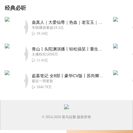
经典必听
蛊真人｜大爱仙尊｜热血｜老宝玉｜多人VIP免费有声剧
专辑播放量超19.1亿
19.14亿
青山丨头陀渊演播丨轻松搞笑丨重生穿越丨古代权谋丨VIP免费 | 多人有声剧
主播粉丝1659万
11.41亿
盗墓笔记 全8部丨豪华CV版丨苏尚卿&边江 领衔 多人有声剧丨冠声文化丨南派三叔
最近一周更新
1846.78万
© 2014-
2026
喜马拉雅 版权所有