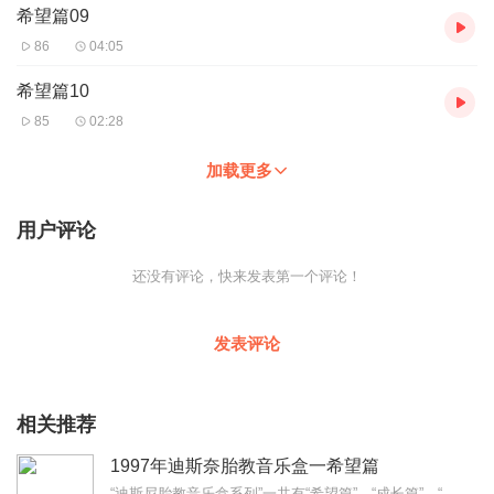
希望篇09
86
04:05
希望篇10
85
02:28
加载更多
用户评论
还没有评论，快来发表第一个评论！
发表评论
相关推荐
1997年迪斯奈胎教音乐盒一希望篇
“迪斯尼胎教音乐盒系列”一共有“希望篇”、“成长篇”、“成长篇”三篇；每一篇除了十首曲止目还有加值的专文告诉准妈咪们不可不积压的专业胎教育儿常识与注意事项。”...