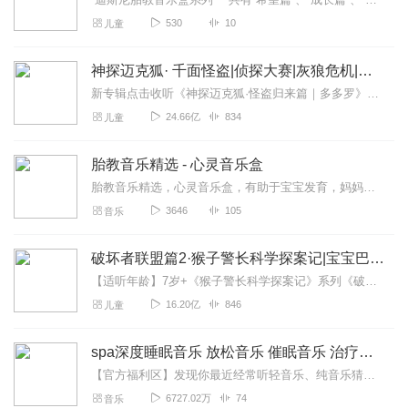
530
10
儿童
神探迈克狐· 千面怪盗|侦探大赛|灰狼危机|多多罗
新专辑点击收听《神探迈克狐·怪盗归来篇｜多多罗》！！！>>>点击进入主播橱窗购买《神探迈克狐》系列图书吧!<<<多多罗故事【点击前往】收听多多罗其他好玩有趣的故...
24.66亿
834
儿童
胎教音乐精选 - 心灵音乐盒
胎教音乐精选，心灵音乐盒，有助于宝宝发育，妈妈放松
3646
105
音乐
破坏者联盟篇2·猴子警长科学探案记|宝宝巴士故事
【适听年龄】7岁+《猴子警长科学探案记》系列《破坏者联盟篇1·猴子警长科学探案记》>>>《破坏者联盟篇2·猴子警长科学探案记》>>>《破坏者联盟篇3·猴子警长科...
16.20亿
846
儿童
spa深度睡眠音乐 放松音乐 催眠音乐 治疗音乐 胎教音乐 纯音乐 催眠曲
【官方福利区】发现你最近经常听轻音乐、纯音乐猜你喜欢喜马精选专辑《心理疗愈钢琴曲100首》一听就平静了，一听就困了缓解焦虑，帮助数百万听友入眠原价99元，福利...
6727.02万
74
音乐