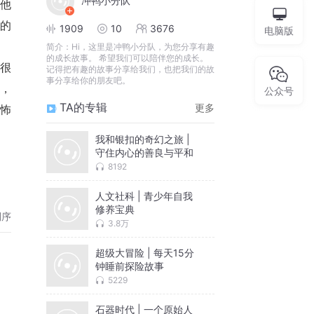
冲鸭小分队
他
的
1909
10
3676
电脑版
简介：
Hi，这里是冲鸭小分队，为您分享有趣
的成长故事。 希望我们可以陪伴您的成长。
很
记得把有趣的故事分享给我们，也把我们的故
事分享给你的朋友吧。
，
公众号
TA的专辑
更多
怖
我和银扣的奇幻之旅 |
守住内心的善良与平和
8192
人文社科 | 青少年自我
修养宝典
倒序
3.8万
超级大冒险 | 每天15分
钟睡前探险故事
5229
石器时代 | 一个原始人