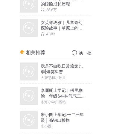
的惊险成长历程
28.6万
女英雄玛雅｜儿童奇幻
探险故事｜草原上的传
奇
4383
相关推荐
换一批
我是不白吃日常篇第九
季|爆笑科普
大智慧和小硕果
李哪吒上学记｜稀里糊
涂一年级&神神气气二年
级
东海小学广播站
米小圈上学记:一二三年
级 | 畅销出版物
米小圈