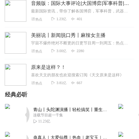
音频版：国际大事评论|大国博弈|军事科普|科技讲解
最新国际资讯，带你了解各国博弈，军事科普，武器博览。本专辑为听风的蚕原创专辑，本专辑将为您介绍军事科普和国际动态和热点大事，通过独家解读，为您理清热点之下的脉络...
1.23亿
401
热点
美丽说丨新闻脱口秀丨麻辣女主播
宇宙不爆炸绝对不断更的日更节目周一到周五：热点新闻一锅端周末：听众投稿话题探讨随便闲聊>>>不知道怎么进主播橱窗购买零食的点击我哟，点我点我！<<<马栏山...
3.00亿
2280
热点
原来是这样？！
喜欢天文的朋友也欢迎搜索订阅《天文原来是这样》
3.81亿
667
热点
经典必听
青山丨头陀渊演播丨轻松搞笑丨重生穿越丨古代权谋丨VIP免费 | 多人有声剧
连载节目超一千集
11.23亿
蛊真人｜大爱仙尊｜热血｜老宝玉｜多人VIP免费有声剧