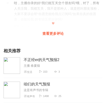
哇，主播你录的好!我们能互关交个朋友吗?哦，对了，所有
人关注我，我都互关，我不是那种人，就是想叫朋友涨粉，
大家不要误会呀!你愿意能给我点订阅吗?如果你真的很愿
意，你能给我 的专辑五星好评吗?
回复
2023-03-18
3
查看更多评论
覃薇蓁
超级好，喜欢听主播的声音，超爱滴！！！
相关推荐
回复
2023-12-21
2
不正经er的天气预报2
罗小黑_衿宝
主播:春夏猫
哇哇哇！主播，录的好好啊！😄主播应该跟我岁数大差不差
153
3
生活
😕我是自愧不如啊！😔
回复
2026-04-05
1
咱们的天气预报
这是有声书的专辑
1498
25
有声书