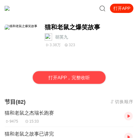
打开APP
猫和老鼠之爆笑故事
胡英九
3.38万
323
打
开
A
P
P，完整收听
节目(82)
切换顺序
猫和老鼠之杰瑞长跑赛
9475
15:33
猫和老鼠之故事已讲完