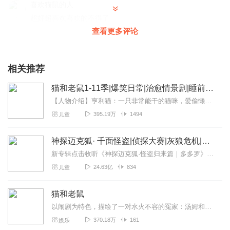
喜欢猫鼠的人
超好超喜欢喜欢的不得了
查看更多评论
回复
2024-10-03
0
相关推荐
猫和老鼠1-11季|爆笑日常|治愈情景剧|睡前故事
【人物介绍】亨利猫：一只非常能干的猫咪，爱偷懒、爱戏弄欺负小老鼠，可他内心充满爱和阳光，总会在真正的危机时刻保护杰克。杰克鼠：活泼机灵可爱的老鼠，喜欢恶作剧，反...
395.19万
1494
儿童
神探迈克狐· 千面怪盗|侦探大赛|灰狼危机|多多罗
新专辑点击收听《神探迈克狐·怪盗归来篇｜多多罗》！！！>>>点击进入主播橱窗购买《神探迈克狐》系列图书吧!<<<多多罗故事【点击前往】收听多多罗其他好玩有趣的故...
24.63亿
834
儿童
猫和老鼠
以闹剧为特色，描绘了一对水火不容的冤家：汤姆和杰瑞猫鼠之间的战争，片中的汤姆经常使用狡诈的诡计来对付杰瑞，而杰瑞则时常利用汤姆诡计中的漏洞逃脱他的迫害并给予报复
370.18万
161
娱乐