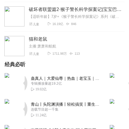
破坏者联盟篇2·猴子警长科学探案记|宝宝巴士故事
【适听年龄】7岁+《猴子警长科学探案记》系列《破坏者联盟篇1·猴子警长科学探案记》>>>《破坏者联盟篇2·猴子警长科学探案记》>>>《破坏者联盟篇3·猴子警长科...
16.19亿
846
儿童
猫和老鼠
主播:萧萧和航航
1711.98万
113
儿童
经典必听
蛊真人｜大爱仙尊｜热血｜老宝玉｜多人VIP免费有声剧
专辑播放量超19.2亿
19.02亿
青山丨头陀渊演播丨轻松搞笑丨重生穿越丨古代权谋丨VIP免费 | 多人有声剧
连载节目超一千集
11.24亿