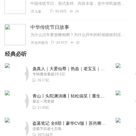
中国传统节日，形式多样、内容丰富，是中华民族悠久历史文化的重要组成部分。除夕为什么全家要守岁？二月二，为什么要去理发？还有小年里的灶王爷……让孩子了解...
93.09万
14
儿童
中华传统节日故事
为什么过年要放鞭炮啊？为什么拜年的时候能收到压岁钱？为什么正月十五要吃元宵？这些你们都知道答案吗？《中华传统节日故事》为你打开中华传统节日文化的大门。
24.97万
32
有声图书
经典必听
蛊真人｜大爱仙尊｜热血｜老宝玉｜多人VIP免费有声剧
专辑播放量超19.1亿
19.17亿
青山丨头陀渊演播丨轻松搞笑丨重生穿越丨古代权谋丨VIP免费 | 多人有声剧
最近一周更新
11.45亿
盗墓笔记 全8部丨豪华CV版丨苏尚卿&边江 领衔 多人有声剧丨冠声文化丨南派三叔
连载节目超七百集
1975.84万