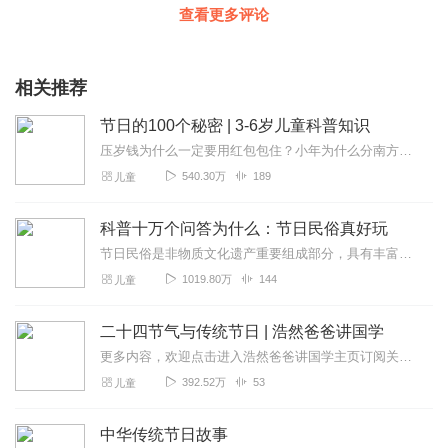
查看更多评论
相关推荐
节日的100个秘密 | 3-6岁儿童科普知识
压岁钱为什么一定要用红包包住？小年为什么分南方小年和北方小年？端午节家家户户为什么挂艾草？元宵节的汤圆和元宵不一样吗？复活节为什么要画彩蛋？……从春节中秋等传统...
540.30万
189
儿童
科普十万个问答为什么：节日民俗真好玩
节日民俗是非物质文化遗产重要组成部分，具有丰富文化底蕴，是我们传承文化中最贴近生活的。——每一个民俗里蕴含什么深刻寓意？——不同民俗背后藏着什么历史典故？——如...
1019.80万
144
儿童
二十四节气与传统节日 | 浩然爸爸讲国学
更多内容，欢迎点击进入浩然爸爸讲国学主页订阅关注。如果你也爱好国学古文、名著经典故事、历史知识，欢迎进入“浩然爸爸讲国学”圈子一起交流。畅听合集浩然爸爸...
392.52万
53
儿童
中华传统节日故事