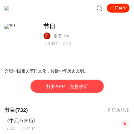
打开APP
节日
常安_be
2.49万
10
介绍中国相关节日文化，传播中华历史文明。
打
开
A
P
P，完整收听
节目(732)
切换顺序
《中元节来历》
144
09:18