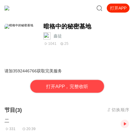
打开APP
暗格中的秘密基地
鑫徒
1041
25
请加3592446766获取完美服务
打
开
A
P
P，完整收听
节目(3)
切换顺序
二
331
20:39