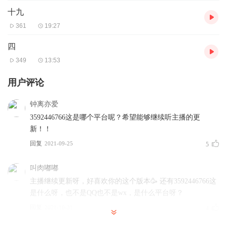
十九
361
19:27
四
349
13:53
用户评论
钟离亦爱
3592446766这是哪个平台呢？希望能够继续听主播的更
新！！
回复
2021-09-25
5
叫肉嘟嘟
主播继续更新呀，好喜欢你的这个版本🥳 还有3592446766这
是什么呀，也不是QQ也不是wx，是什么平台呀？
回复
2021-10-31
4