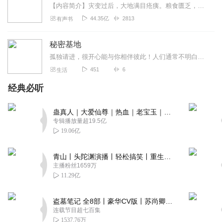
【内容简介】灾变过后，大地满目疮痍。粮食匮乏，资源紧俏，局势混乱……一位从待规划区杀出来的青年，背对着漫天黄沙，孤身来到九区谋生，却不曾想偶然结识三五好友，一念...
44.35亿
2813
有声书
秘密基地
孤独请进，很开心能与你相伴彼此！人们通常不明白的三件事：你从来都是一个人！其实我们并不爱谁！做自己最难！爱与被爱都是难得的事遇到了才是意外；人生来就是一个...
451
6
生活
经典必听
蛊真人｜大爱仙尊｜热血｜老宝玉｜多人VIP免费有声剧
专辑播放量超19.5亿
19.06亿
青山丨头陀渊演播丨轻松搞笑丨重生穿越丨古代权谋丨VIP免费 | 多人有声剧
主播粉丝1659万
11.29亿
盗墓笔记 全8部丨豪华CV版丨苏尚卿&边江 领衔 多人有声剧丨冠声文化丨南派三叔
连载节目超七百集
1537.76万