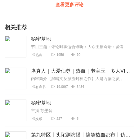
V型果肉
查看更多评论
我在这，找主播找的好辛苦，我觉得应该固定点，我相信一
定会火的，支持你，期待下一次更新😄
相关推荐
回复
2021-09-21
4
秘密基地
巴黎街头_Ha
节目主题：评论时事适合谁听：大众主播寄语：爱看电影的人可以过来看看
大神，这是发一次就停一次么！我听到二十就没听到过了！
1956
10
热点
呜呜呜呜呜呜呜。。。。
回复
2021-09-23
2
蛊真人｜大爱仙尊｜热血｜老宝玉｜多人VIP免费有声剧
内容简介【黑暗文反派流封神之作】人是万物之灵，蛊是天地真精。一个穿越者不断重生的故事。一个养蛊、炼蛊、用蛊的奇特世界。配音组（男角色）老宝玉旁白...
間單_ux
19.06亿
3434
有声书
每天听着睡觉，好喜欢主播的声音啊，上面说的号码是哪个
平台啊
秘密基地
回复
2022-03-08
1
主播:苏墨音
227
5
娱乐
晴宇尘喧08
👍就一个字，喜欢主播的声线
第九特区丨头陀渊演播丨搞笑热血都市丨伪戒丨VIP免费多人有声剧
回复
2021-10-06
0