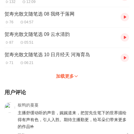
132
12:09
贺寿光散文随笔选 08 我终于落网
76
04:57
贺寿光散文随笔选 09 云水清韵
87
05:51
贺寿光散文随笔选 10 日月经天 河海育岛
71
06:21
加载更多
用户评论
板鸭的蔓蔓
主播舒缓动听的声音，娓娓道来，把贺先生笔下的世界描绘
得有声有色，引人入胜。期待主播勤更，给耳朵们带来更多
的作品🤟