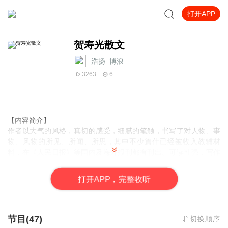
打开APP
贺寿光散文
浩扬_博浪
3263
6
【内容简介】
作者以大气的风格，真切的感受，细腻的笔触，书写了对人物、事
物、风物的所见、所闻、所思，其中不少篇什已经被收入教辅材
料，在《人民日报》等国内及海外报刊都有刊出。可读性强，写作
层次高。读者反应强烈、正面。可以作为学生作文的范文，文化旅
游的导读，景点推介的欣赏，游记写作的参考……作者严格遵循非
打
开
A
P
P，完整收听
亲历、亲闻不动笔的原则，文章充满真材实料、真情实感，加之自
身造诣深，学养厚，让人掩卷后回味无穷，印象深刻。
【作者简介】
贺寿光
节目(47)
切换顺序