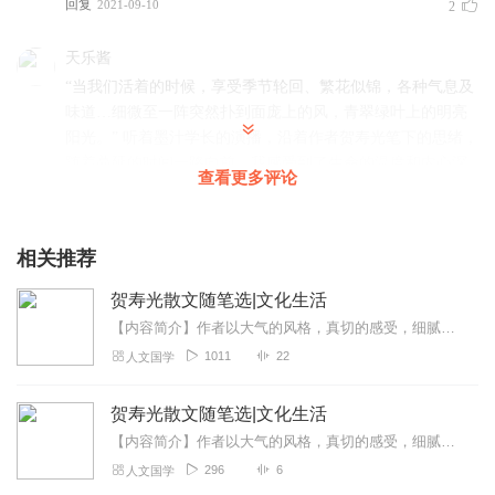
回复
2021-09-10
2
天乐酱
“当我们活着的时候，享受季节轮回、繁花似锦，各种气息及
味道…细微至一阵突然扑到面庞上的风，青翠绿叶上的明亮
阳光。” 听着墨汁学长的演播，沿着作者贺寿光笔下的思绪，
随着蔓延的时间一路向前，我感受到了生命的温度和内心深
查看更多评论
处与时间共存的意义。 不愧是“世间万物的生命哲思！”
回复
2021-10-17
1
相关推荐
惜音心
贺寿光散文随笔选|文化生活
好棒呦ヾ ^_^♪ 声音好听，听着舒服，加油加油(ง •̀_•́)ง
【内容简介】作者以大气的风格，真切的感受，细腻的笔触，书写了对人物、事物、风物的所见、所闻、所思，其中不少篇什已经被收入教辅材料，在《人民日报》等国内及海外报刊...
回复
2021-09-20
1
1011
22
人文国学
鱼妙儿
贺寿光散文随笔选|文化生活
来给小哥哥点个赞！打call！
【内容简介】作者以大气的风格，真切的感受，细腻的笔触，书写了对人物、事物、风物的所见、所闻、所思，其中不少篇什已经被收入教辅材料，在《人民日报》等国内及海外报刊...
回复
2021-09-13
1
296
6
人文国学