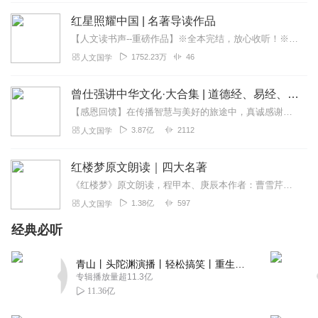
鎏水如卿
红星照耀中国 | 名著导读作品
主播不错哦，书也挺棒的，加油加油！
【人文读书声--重磅作品】※全本完结，放心收听！※八年级（上）语文教科书名著导读指定作品，同名有声书！※著名翻译家董乐山先生权威中文译本！※人民文学出版...
回复
2021-09-08
0
1752.23万
46
人文国学
曾仕强讲中华文化·大合集 | 道德经、易经、三国演义中的国学
【感恩回馈】在传播智慧与美好的旅途中，真诚感谢每一位伙伴的温暖陪伴与鼎力支持！欢迎曾仕强学堂粉丝听友们入群交流，更多新鲜玩法和福利活动等你！添加微信：zengf...
3.87亿
2112
人文国学
红楼梦原文朗读｜四大名著
《红楼梦》原文朗读，程甲本、庚辰本作者：曹雪芹，朗读：白云出岫、蓝色百合《红楼梦》程甲本和庚辰本是该书两大重要版本。程甲本由程伟元和高鹗于乾隆五十六年（1791...
1.38亿
597
人文国学
经典必听
青山丨头陀渊演播丨轻松搞笑丨重生穿越丨古代权谋丨VIP免费 | 多人有声剧
专辑播放量超11.3亿
11.36亿