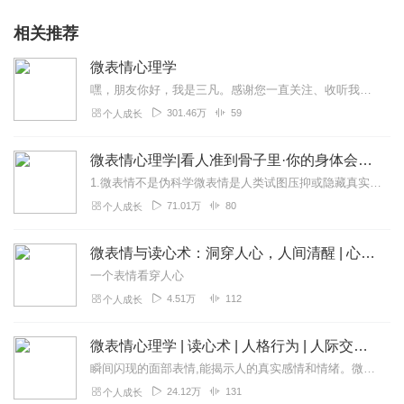
相关推荐
微表情心理学
嘿，朋友你好，我是三凡。感谢您一直关注、收听我的节目。为了进一步提高节目质量，了解听友需求，我成立了QQ听友群，群号：829578734。快点加入与...
301.46万
59
个人成长
微表情心理学|看人准到骨子里·你的身体会说话
1.微表情不是伪科学微表情是人类试图压抑或隐藏真实情感时泄露的非常短暂的、不能自主控制的面部表情。你的面部表情告诉对方你心里的感受，而身体上的动作则显示你的感受...
71.01万
80
个人成长
微表情与读心术：洞穿人心，人间清醒 | 心理学
一个表情看穿人心
4.51万
112
个人成长
微表情心理学 | 读心术 | 人格行为 | 人际交往必读
瞬间闪现的面部表情,能揭示人的真实感情和情绪。微表情，是心理学名词。人们通过做一些表情把内心感受表达给对方看，在人们做的不同表情之间，或是某个表情里，脸部会“泄...
24.12万
131
个人成长