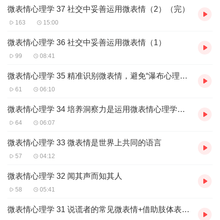
微表情心理学 37 社交中妥善运用微表情（2）（完）
163
15:00
微表情心理学 36 社交中妥善运用微表情（1）
99
08:41
微表情心理学 35 精准识别微表情，避免“瀑布心理效应”
61
06:10
微表情心理学 34 培养洞察力是运用微表情心理学的关键
64
06:07
微表情心理学 33 微表情是世界上共同的语言
57
04:12
微表情心理学 32 闻其声而知其人
58
05:41
微表情心理学 31 说谎者的常见微表情+借助肢体表情辨真伪