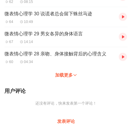
62
08:15
微表情心理学 30 说谎者总会留下蛛丝马迹
64
10:49
微表情心理学 29 男女各异的身体语言
67
14:14
微表情心理学 28 亲吻、身体接触背后的心理含义
60
04:34
加载更多
用户评论
还没有评论，快来发表第一个评论！
发表评论