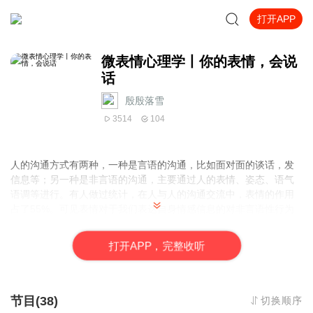
打开APP
微表情心理学丨你的表情，会说
话
殷殷落雪
3514
104
人的沟通方式有两种，一种是言语的沟通，比如面对面的谈话，发
信息等；另一种是非言语的沟通，主要通过人的表情、姿态、语气
语调等进行。有人做过统计，在人与人的沟通交流中，表情的作用
占了55%。可见表情对于我们表达自身情感信息的对非言语性行为
是非常重要的，可视为人类心理活动的晴雨表。
打
开
A
P
P，完整收听
节目(38)
切换顺序