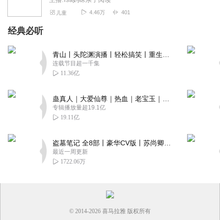
4.46万
401
儿童
经典必听
青山丨头陀渊演播丨轻松搞笑丨重生穿越丨古代权谋丨VIP免费 | 多人有声剧
连载节目超一千集
11.36亿
蛊真人｜大爱仙尊｜热血｜老宝玉｜多人VIP免费有声剧
专辑播放量超19.1亿
19.11亿
盗墓笔记 全8部丨豪华CV版丨苏尚卿&边江 领衔 多人有声剧丨冠声文化丨南派三叔
最近一周更新
1722.06万
© 2014-
2026
喜马拉雅 版权所有