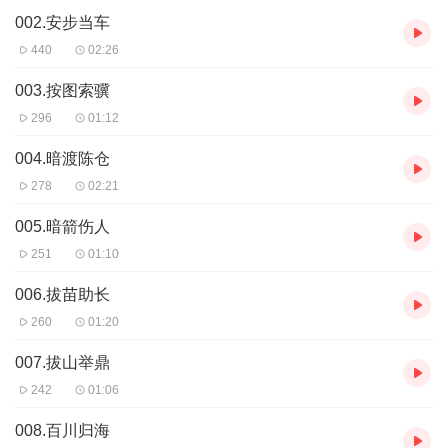
002.安步当车
440
02:26
003.按图索骥
296
01:12
004.暗渡陈仓
278
02:21
005.暗箭伤人
251
01:10
006.拔苗助长
260
01:20
007.拔山举鼎
242
01:06
008.百川归海