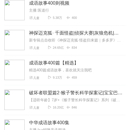
成语故事400则视频
主播:医道行
5.38万
400
儿童
神探迈克狐· 千面怪盗|侦探大赛|灰狼危机|多多罗
新专辑点击收听《神探迈克狐·怪盗归来篇｜多多罗》！！！>>>点击进入主播橱窗购买《神探迈克狐》系列图书吧!<<<多多罗故事【点击前往】收听多多罗其他好玩有趣的故...
24.65亿
834
儿童
成语故事400篇【精选】
精选400篇成语故事，喜欢就关注我吧
9.13万
459
儿童
破坏者联盟篇2·猴子警长科学探案记|宝宝巴士故事
【适听年龄】7岁+《猴子警长科学探案记》系列《破坏者联盟篇1·猴子警长科学探案记》>>>《破坏者联盟篇2·猴子警长科学探案记》>>>《破坏者联盟篇3·猴子警长科...
16.20亿
846
儿童
中华成语故事400集
主播:Isa妈咪亲子阅读