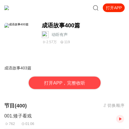
打开APP
成语故事400篇
动听有声
2.57万
119
成语故事403篇
打
开
A
P
P，完整收听
节目(400)
切换顺序
001.矮子看戏
762
01:06