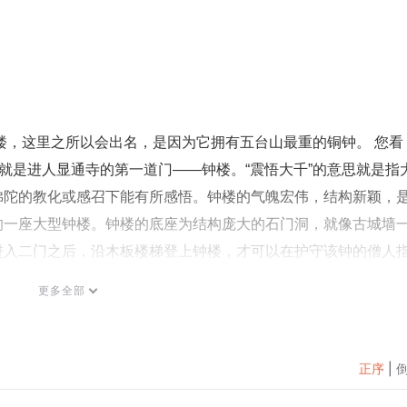
楼，这里之所以会出名，是因为它拥有五台山最重的铜钟。 您看
筑就是进人显通寺的第一道门——钟楼。“震悟大千”的意思就是指
佛陀的教化或感召下能有所感悟。钟楼的气魄宏伟，结构新颖，
的一座大型钟楼。钟楼的底座为结构庞大的石门洞，就像古城墙
进入二门之后，沿木板楼梯登上钟楼，才可以在护守该钟的僧人
的钟声。据说，该钟发出的声音远传十里，经久不散。 那声传
更多全部
远，感想万千。多少年来，“显通寺的钟声”就成了常挂在人们嘴
为波浪形，外表刻有楷体佛经二部，一万多字，字迹工整清晰。
手常达之处锃明彻亮，光可照人。由于后来显通寺成了全国重点
正序
|
宝，为了避免古迹不堪重负而受损，目前这座钟楼已谢绝游客登