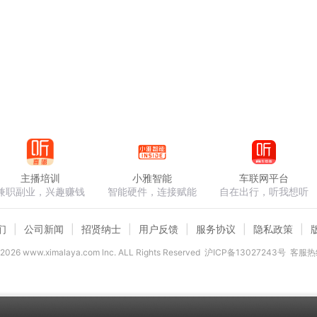
它的文物价值之外，从它所建的位置看，也有其独特之处。五台
什么显通寺的钟楼却离中轴线这么远呢?这是因为，塔院寺以前是
不能按原来的出路走了，只好由走南门改走东门，这样，钟楼就
您介绍到这儿了，链景旅行祝您生活愉快，我们下个景区再会！
主播培训
小雅智能
车联网平台
兼职副业，兴趣赚钱
智能硬件，连接赋能
自在出行，听我想听
们
公司新闻
招贤纳士
用户反馈
服务协议
隐私政策
2026
www.ximalaya.com lnc. ALL Rights Reserved
沪ICP备13027243号
客服热线