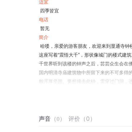
适宜
四季皆宜
电话
暂无
简介
哈喽，亲爱的游客朋友，欢迎来到显通寺钟
这座写着“震悟大千”，形状像城门的楼式建
千世界听到该楼的钟声之后，芸芸众生会在
国内明清寺庙建筑物中所留下来的不可多得
般浑厚坚固。要想撞击此钟，需穿过门洞，
导下拉动一根粗粗的木杵，使之发出沉浑悠远
里、回荡天宇而经久不息的声音会使人心静思
的一句口头禅。大钟通体为青铜，钟口边缘
大钟经多少年来游客的不断抚摸，中底部人
评价
（
0
）
声音
（
0
）
物保护单位，所以，该钟及其钟楼便成了国