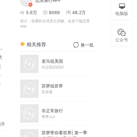
恋景旅行APP
5.6万
8066
48.2万
电脑版
简介：
免费听全球景点讲解。欢迎下载恋景
app
公众号
相关推荐
换一批
，
大
老马侃美国
是
马正阳叨叨叨
一
指
苏胖侃世界
苏房斋
十
上
非正常旅行
那
季季JiJi
文
倒序
苏胖带你看世界| 第一季