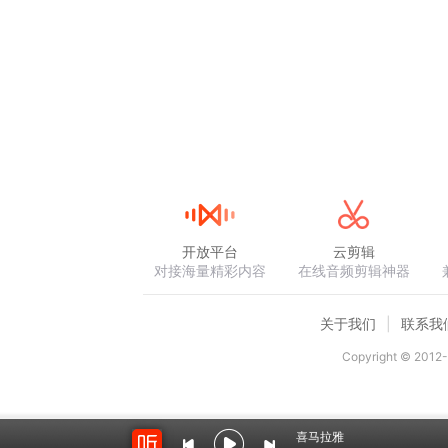
临，希望您能够理解。 另外，这座钟楼除了
寺庙的钟楼，一般位于中轴线前端近侧。为
通寺的下院，后来塔院寺分了出去，显通寺
在如今这个位置了。 好了，显通寺钟楼就为
音频来源于链景旅行
开放平台
云剪辑
对接海量精彩内容
在线音频剪辑神器
关于我们
联系我
Copyright © 2012-
喜马拉雅