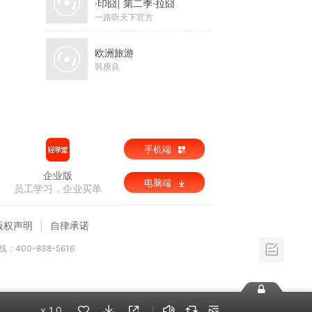
·印囧| 第二季·拉囧
山
一路听天下官方
显
修
欧洲旅游
韩庚良
手机端
企业版
电脑端
员工学习，企业买单
版权声明
自律承诺
：400-838-5616
x
1.0