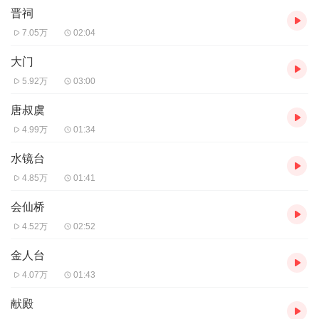
晋祠
久地古建筑群落吧。 晋祠是我国现存规模最大的古代园林式祠庙建
筑群，是太原最著名的风景名胜区和游览胜地。关于晋祠的历史是
7.05万
02:04
很难一时半会儿说清楚的，要想知道晋祠的沧桑变迁和文化底蕴，
置身晋祠中，是个不错的选择。 晋祠，又名唐叔虞祠，因纪念姬虞
大门
这位晋国开国元勋而得名，因为他的努力，所以该地当时风调雨
5.92万
03:00
顺，百姓生活安居乐业。 姬虞的封地古称唐国，叔虞死后，后人为
纪念他，在其封地之内选择了这片依山傍水，风景秀丽的地方修建
唐叔虞
了祠堂供奉他，取名“唐叔虞祠”。叔虞的儿子燮父继位后，因境内有
4.99万
01:34
晋水流淌，故将国号由“唐”改为“晋”，这也是山西简称“晋”的由来。
“晋祠”并非“晋王祠”的简称。新中国建立后，国家领导人来晋王祠游
水镜台
玩。他游完一圈后说如今百姓当家做主，中国已无王侯，便把晋王
祠中的“王”字去掉，改称为晋祠了。 晋祠是北魏历史的一个缩影，
4.85万
01:41
这里承载了浓厚的历史底蕴，接下来我就带您进入晋祠，欣赏一下
会仙桥
古代人民艺术的结晶吧！镇江醋、保宁醋和福建红曲醋之前，著称
于世。素有“天下第一醋”的盛誉。
4.52万
02:52
音频来源于链景旅行
金人台
4.07万
01:43
献殿