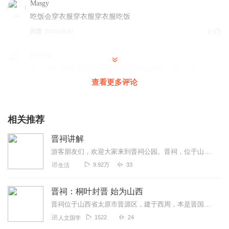
Masgy
吃饭会穿衣服穿衣服穿衣服吃饭
回复
2024-10-02
0
唐明夕
这么6啊，好多景区电子导游都要花钱租⁽⁽٩( ´͈ ᗨ `͈ )۶⁾⁾
查看更多评论
回复
2024-10-14
0
相关推荐
晋祠讲解
游客朋友们，欢迎大家来到晋祠公园。晋祠，位于山西省太原市晋源区晋祠镇，原名为晋王祠，晋祠创建于西周即前11世纪时期，是为纪念晋国开国诸侯唐叔虞即晋王及母后邑姜后...
9.92万
33
生活
晋祠：桐叶封晋 始为山西
晋祠位于山西省太原市晋源区，建于西周，本是晋国宗祠，是为纪念晋国开国诸侯唐叔虞及其母后姜邑而建，是中国现存最早，建筑风格最全的古典皇家园林。在历经多个朝代的修葺...
1522
24
人文国学