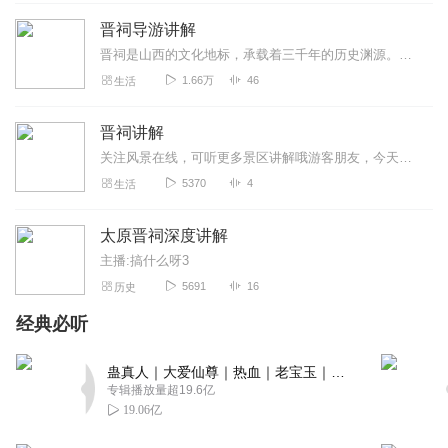
晋祠导游讲解
晋祠是山西的文化地标，承载着三千年的历史渊源。这里原是纪念西周晋国始祖唐叔虞的祠堂，现存宋代圣母殿、鱼沼飞梁等古建筑群，被誉为“中国古建筑博物馆”。周柏以近三千...
1.66万
46
生活
晋祠讲解
关注风景在线，可听更多景区讲解哦游客朋友，今天我们要去的可是一个有着深厚文化底蕴的地方哦，那就是山西晋祠旅游区。晋祠位于山西太原市西南悬瓮山脚的晋水边，根据北魏...
5370
4
生活
太原晋祠深度讲解
主播:搞什么呀3
5691
16
历史
经典必听
蛊真人｜大爱仙尊｜热血｜老宝玉｜多人VIP免费有声剧
专辑播放量超19.6亿
19.06亿