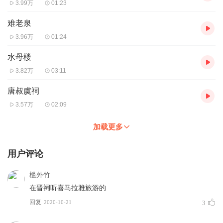
3.99万
01:23
难老泉
3.96万
01:24
水母楼
3.82万
03:11
唐叔虞祠
3.57万
02:09
加载更多
用户评论
槛外竹
在晋祠听喜马拉雅旅游的
回复
2020-10-21
3