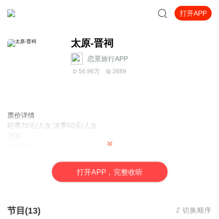
打开APP
太原-晋祠
恋景旅行APP
56.96万
2689
票价详情
旺季70元/人次 淡季50元/人次
适宜
四季皆宜
电话
0351-6020014
打
开
A
P
P，完整收听
简介
亲爱的游客朋友，您现在位于的是有山西“小江南”美誉的晋祠，这里
依山傍水，古木参天，所以现如今流传着一句话：“初到太原的人，
不去参观晋祠，犹如外国友人到北京未去游览紫禁城那样遗憾。”所
节目(13)
切换顺序
以为了您的太原之旅不留下遗憾，咱们接下来就来游览这处历史悠