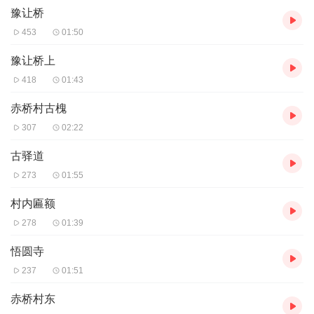
豫让桥
襄子、魏桓子、韩康子四卿分霸，智家实力最强。智伯便联合韩、
魏两家攻打赵家，围困晋阳城。 因为城高墙厚久攻不下，智伯就开
453
01:50
掘水渠，南引晋水，北引汾河水来淹晋阳城。就在洪水快要漫过城
墙时，智伯军营反被水淹。原来，赵襄子在水临城下时，派人潜出
豫让桥上
城外，说服韩魏两家反戈，决堤放水冲垮了智伯军营。其中，晋水
418
01:43
就从赤桥村流过，浇灌田地，滋润了方圆数百里，后人将它称为智
伯渠。渠宽约4米，深约3米，用方石砌成，在村中央分成两股，一
赤桥村古槐
股经赤桥向北泻下，一股转弯欢腾东去。 接下来您可以稍作休息，
307
02:22
稍后我将为您讲述豫让桥的名字来历。
音频来源于链景旅行
古驿道
273
01:55
村内匾额
278
01:39
悟圆寺
237
01:51
赤桥村东