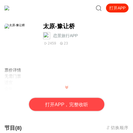
打开APP
太原-豫让桥
恋景旅行APP
2459
23
票价详情
无需门票
适宜
全年
电话
暂无
打
开
A
P
P，完整收听
简介
亲爱的游客朋友，您好，欢迎您来到豫让桥。很高兴今天同您一起
参观游览美丽的风景，豫让桥，又叫赤桥。首先为您介绍一下它名
字背后的历史故事吧。 据明万历《太原府志》记载：赤桥，在太原
节目(8)
切换顺序
县西南七里晋水上，智伯引水灌城。春秋战国时期，晋国智伯、赵