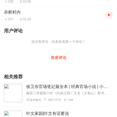
236
02:06
赤桥村内
257
01:50
用户评论
还没有评论，快来发表第一个评论！
发表评论
相关推荐
侯卫东官场笔记最全本 | 经典官场小说 | 小桥老树
梅花三弄最新力作《问鼎之路》又名《大靠山》新书上线，前40集免费收听！万浩鹏如何在官场中从小人物逐步向上爬。一个借力高升的官场故事，一部运用阳谋阴谋成功上位的升...
8517.07万
548
有声图书
叶文家园|叶文有话要说