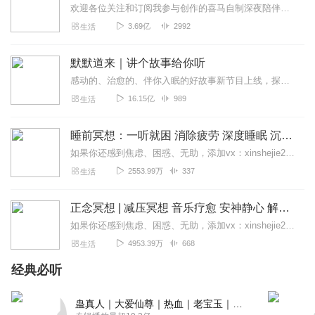
欢迎各位关注和订阅我参与创作的喜马自制深夜陪伴谈话栏目《听你说·百态人声》【听你说·百态人声】每晚直播连线真实人间故事|叶文现场互动中|人间冷暖，抱团取暖每周...
3.69亿
2992
生活
默默道来｜讲个故事给你听
感动的、治愈的、伴你入眠的好故事新节目上线，探索现实世界的无尽魅力，追求对生活的真实记录《听见人间真相》（点击名称，直达专辑）网易人间故事集持续更新中，邀您关注...
16.15亿
989
生活
睡前冥想：一听就困 消除疲劳 深度睡眠 沉浸体验
如果你还感到焦虑、困惑、无助，添加vx：xinshejie2018、vx公众号：宣萱心伴，与主播宣萱开启心灵交流之旅，共建温暖的精神家园！如果你喜欢我的内容，请...
2553.99万
337
生活
正念冥想 | 减压冥想 音乐疗愈 安神静心 解郁降噪
如果你还感到焦虑、困惑、无助，添加vx：xinshejie2018、vx公众号：宣萱心伴，与主播宣萱开启心灵交流之旅，共建温暖的精神家园！如果你喜欢我的内容，请...
4953.39万
668
生活
经典必听
蛊真人｜大爱仙尊｜热血｜老宝玉｜多人VIP免费有声剧