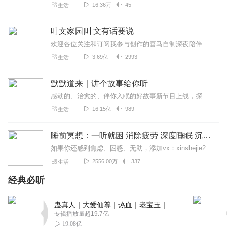
16.36万
45
生活
叶文家园|叶文有话要说
欢迎各位关注和订阅我参与创作的喜马自制深夜陪伴谈话栏目《听你说·百态人声》【听你说·百态人声】每晚直播连线真实人间故事|叶文现场互动中|人间冷暖，抱团取暖每周...
3.69亿
2993
生活
默默道来｜讲个故事给你听
感动的、治愈的、伴你入眠的好故事新节目上线，探索现实世界的无尽魅力，追求对生活的真实记录《听见人间真相》（点击名称，直达专辑）网易人间故事集持续更新中，邀您关注...
16.15亿
989
生活
睡前冥想：一听就困 消除疲劳 深度睡眠 沉浸体验
如果你还感到焦虑、困惑、无助，添加vx：xinshejie2018、vx公众号：宣萱心伴，与主播宣萱开启心灵交流之旅，共建温暖的精神家园！如果你喜欢我的内容，请...
2556.00万
337
生活
经典必听
蛊真人｜大爱仙尊｜热血｜老宝玉｜多人VIP免费有声剧
专辑播放量超19.7亿
19.08亿