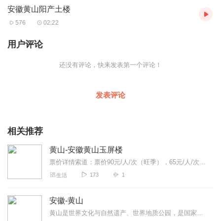
安徽黄山阳产土楼
——阳产土楼。 阳产村是一个有着悠久历史的古村落，是郑姓居
地，郑姓是郑半洲再能公之后。据传郑公守猎到阳产，跟随猎犬卧
576
02:22
于阳产山凹不愿返回，郑公见其四面环山，山泉清澈，古木参天，
经几番审视，认为是块风水宝地，决心迁移定居阳产。 阳产村同时
用户评论
也是一个依山而建的山寨，房子以土楼为主，土楼群是阳产村最大
的特色，一座座，一排排，密密麻麻，一幢接一幢。均以青石砌磅
还没有评论，快来发表第一个评论！
为地基，再建土楼，土楼与土楼之间有石板或青石铺地。无论是每
一座单体土楼，还是整个村落的土楼群，它都有一种乡土的美感，
体现出独特的画境美、意境美、雄浑美、气势美。土楼群依山就
发表评论
势、千姿百态、布局合理、错落有致，体现了人与大自然融为一
体，具有浓郁的山区民居建筑特色，构成了神奇、古朴、壮观、美
丽的画卷。 好了，链景旅行小秘书在这里友情提醒您，由于山路狭
相关推荐
窄，建议上山换乘当地小面包车，同时也要注意自己的人身安全。
音频来源于链景旅行
黄山-安徽黄山玉屏楼
票价详情索道：票价90元/人/次（旺季），65元/人/次适宜四季皆宜电话暂无简介“江山如此多娇”所说的正是黄山一重要的风景名胜地——玉屏楼，玉屏楼...
173
1
生活
安徽-黄山
黄山是世界文化与自然遗产、世界地质公园，是国家级风景名胜区、全国文明风景旅游区、国家5A级旅游景区，与长江、长城、黄河同为中华壮丽山河和灿烂文化的杰出代表，被世...