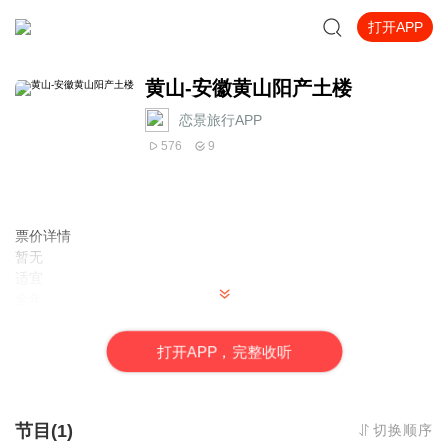
打开APP
黄山-安徽黄山阳产土楼
恋景旅行APP
576
9
票价详情
暂无
适宜
全年
电话
0
打
开
A
P
P，完整收听
简介
朋友，阳产，位于皖南山区的群山之中，是一个依山而筑的小山
寨。这里由于地势高，交通不便，数百年来，山民就地取材，采周
边青石铺路架桥，取木材筑巢而居，渴饮山泉，饿食五谷，子孙延
节目(1)
切换顺序
续。流年之中，形成了鳞次栉比、错落有致、质朴壮观的土楼群