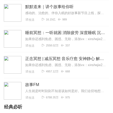
默默道来｜讲个故事给你听
感动的、治愈的、伴你入眠的好故事新节目上线，探索现实世界的无尽魅力，追求对生活的真实记录《听见人间真相》（点击名称，直达专辑）网易人间故事集持续更新中，邀您关注...
16.15亿
989
生活
睡前冥想：一听就困 消除疲劳 深度睡眠 沉浸体验
如果你还感到焦虑、困惑、无助，添加vx：xinshejie2018、vx公众号：宣萱心伴，与主播宣萱开启心灵交流之旅，共建温暖的精神家园！如果你喜欢我的内容，请...
2558.02万
337
生活
正念冥想 | 减压冥想 音乐疗愈 安神静心 解郁降噪
如果你还感到焦虑、困惑、无助，添加vx：xinshejie2018、vx公众号：宣萱心伴，与主播宣萱开启心灵交流之旅，共建温暖的精神家园！如果你喜欢我的内容，请...
4957.12万
668
生活
故事FM
人生就是时时刻刻不知道该如何是好。我们迫切地想知道怎么解决问题，也同样挣扎着寻求理解和安慰。这样的你，并不孤独。重获新生的抑郁症病人；用一辈子摆脱原生家庭阴影的...
6788.35万
975
生活
经典必听