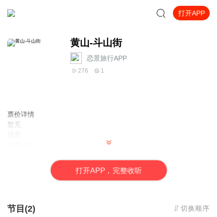
打开APP
黄山-斗山街
恋景旅行APP
276
1
票价详情
暂无
适宜
四季皆宜
电话
暂无
打
开
A
P
P，完整收听
简介
朋友，对于游历过名城，海滨和名山大川的游客来说，来安徽黄山
斗山街旅游会感受到别一种宁静清悠的享受。下面链景旅行小秘书
就给您说说黄山斗山街吧。 斗山街位于歙县城内，因依靠斗山得
节目(2)
切换顺序
名，为文化历史名城一级保护区。徽商故里斗山街，是一处集古民