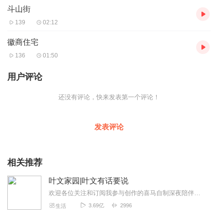
斗山街
居、古街、古雕于一体的旅游文化景点。建于明清时期的斗山街、
有典型的徽州民宅汪氏家宅，官府人家杨家大院、古私塾许家厅、
139
02:12
世代商家潘家大院、千年“蛤蟆”古井、罕见的木盾牌坊一“叶氏卤节
坊”等等，犹如一幅长长的历史画卷，向你娓娓讲述着古老而又凄美
徽商住宅
的故事，青石板铺成的路面狭长，悠远，宛如戴望舒笔下的“雨巷”。
136
01:50
象所有的古巷一样，歙县的斗山街巷道隐藏着太多的幽暗凄迷。风
韵跟渔梁老街的平静悠闲有着明显的区别。斗山街跟中山巷、打箍
用户评论
井街都是有名的古街巷。据说斗山街之名得于所依之山，因七丘相
连，状如北斗七星排列，称为斗山。 然而古街巷终究难以避免岁月
还没有评论，快来发表第一个评论！
的侵蚀，有的豪门富宅已成陋室空堂，但长街幽巷，依然深藏着古
井回廊。一代徽商远去了，留下了这段璀璨的古巷，让有机会前来
的人，了解这段苦涩又辉煌的历史。站在古巷的尽头，突然心生落
发表评论
寞。 在悠长寂寥的古巷中，独自撑伞走过，然后驻足倾听，宛如有
细碎的脚步声逐渐走近，又远去，一定会让您泛起无边的向往。
音频来源于链景旅行
相关推荐
叶文家园|叶文有话要说
欢迎各位关注和订阅我参与创作的喜马自制深夜陪伴谈话栏目《听你说·百态人声》【听你说·百态人声】每晚直播连线真实人间故事|叶文现场互动中|人间冷暖，抱团取暖每周...
3.69亿
2996
生活