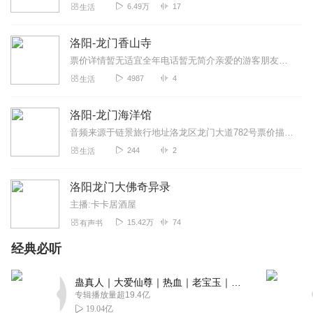
6.49万
17
生活
洛阳-龙门香山寺
票价详情暂无适宜全年电话暂无简介亲爱的游客朋友，欢迎您来到龙门香山寺。香山寺始建于北魏熙平元年，因盛产香葛而得名。据说武则天常驾亲游幸，御香山寺中...
4987
4
生活
洛阳-龙门海洋馆
音频来源于链景旅行地址洛龙区龙门大道782号票价描述暂无开放时间8:00~18:00乘车信息暂无
244
2
生活
洛阳龙门大佛奇异录
主播:卡卡居酒屋
15.42万
74
有声书
经典必听
蛊真人｜大爱仙尊｜热血｜老宝玉｜多人VIP免费有声剧
专辑播放量超19.4亿
19.04亿