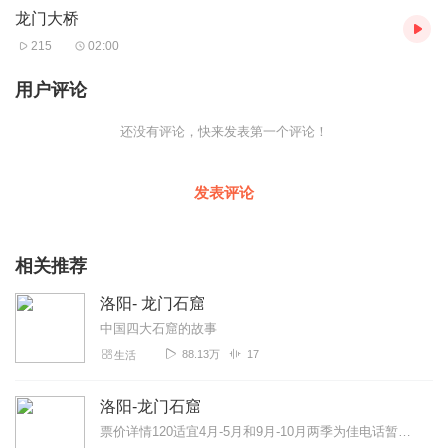
龙门大桥
门”二字，是由国务院副总理陈毅元帅为大桥题书，那“龙门”二字是
怎么来的呢？ 在一九六一年十月八日，周恩来总理和陈毅副总理陪
215
02:00
同尼泊尔国王马亨德拉来到洛阳。他们参观完龙门石窟后，周恩来
因有事回京，他利用开车前的一点时间接见洛阳市的负责同志。在
用户评论
谈话结束时，人们请周恩来为正在兴建中的龙门伊河石拱大桥命名
题字。周恩来微笑着说:还是请陈老总写吧，他比我写得好。陈毅听
还没有评论，快来发表第一个评论！
罢，连忙摘下墨镜，与周总理相互谦让起来。这时，专列的开车时
间快到了，周恩来看没有时间题字了，就与洛阳领导协商，在他们
回京后，写好寄来。 然而，周恩来始终没有忘记洛阳人民的嘱托。
发表评论
到一九六二年春天，题字寄来了，是陈毅的手迹，宣纸上写着斗大
的"龙门"二字和"陈毅题"三个较小的字。这一题字既为伊河桥命名，
也有地方特色。题字被镌石四方，分别镶嵌在石拱桥东西两端和两
相关推荐
侧。 好啦，听到这里，您是不是已经对龙门大桥有所了解了呢，那
接下来的时间您可以自由参观，拍照留念了，链景旅行小秘书感谢
洛阳- 龙门石窟
您的倾听。
中国四大石窟的故事
音频来源于链景旅行
88.13万
17
生活
洛阳-龙门石窟
票价详情120适宜4月-5月和9月-10月两季为佳电话暂无简介爱的游客朋友，欢迎您来到美丽的洛阳，燕京旅行小秘书今天同您一起游览龙门石窟。洛阳，是...