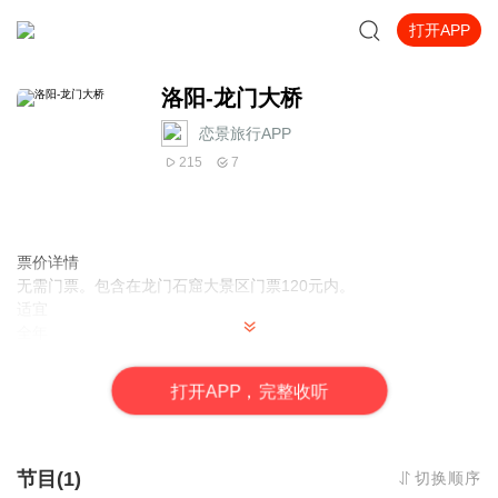
打开APP
洛阳-龙门大桥
恋景旅行APP
215
7
票价详情
无需门票。包含在龙门石窟大景区门票120元内。
适宜
全年
电话
暂无
打
开
A
P
P，完整收听
简介
亲爱的游客朋友，您好！欢迎来到河南洛阳的龙门大桥。 龙门大桥
在河南省洛阳市南边的龙门山口处，跨越伊河，处于龙门石窟游览
点入口位置上。不仅如此，它还是连接龙门东西两山的重要通道，
节目(1)
切换顺序
也是沟通洛阳至豫西南各地交通的一座大型桥梁。 映入您眼帘的“龙