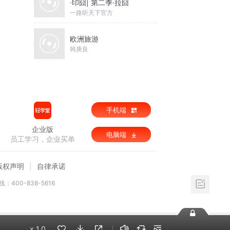
·印囧| 第二季·拉囧
一路听天下官方
欧洲旅游
韩庚良
手机端
企业版
电脑端
员工学习，企业买单
版权声明
自律承诺
：400-838-5616
x
1.0