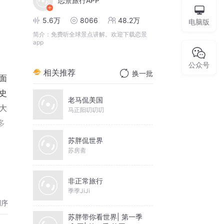
恋景旅行APP
5.6万
8066
48.2万
电脑版
简介：
免费听全球景点讲解。欢迎下载恋景
app
公众号
相关推荐
换一批
面
史
老马侃美国
大
马正阳叨叨叨
多
苏胖侃世界
苏房斋
引着
山
非正常旅行
众娱
季季JiJi
山
倒序
苏胖带你看世界| 第一季