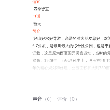
适宜
四季皆宜
电话
暂无
简介
好山好水好导游，亲爱的游客朋友您好，欢迎
6.7公顷，是银川最大的综合性公园，也是
记载，这里原为西夏国元吴宫遗址，当时的元
建筑。1929年，为纪念孙中山，冯玉祥部门致
年的精心规划和修建，公园面积扩大到780亩，
桥”、“少年科技站”、“儿童活动场”及动物
大量游人前来赏玩。 现代园林建筑主要有三
公园焕发出新的风采，成为宁夏"塞上明珠"
乐游憩的中心同时也是宁夏大型庆典活动的最
评价
（
0
）
声音
（
0
）
公园吧。