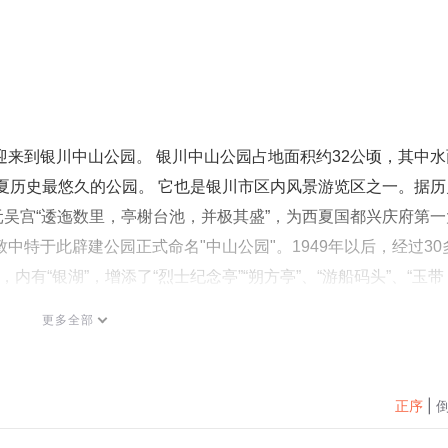
来到银川中山公园。 银川中山公园占地面积约32公顷，其中水
宁夏历史最悠久的公园。 它也是银川市区内风景游览区之一。据历
吴宫“逶迤数里，亭榭台池，并极其盛”，为西夏国都兴庆府第一
中特于此辟建公园正式命名"中山公园"。1949年以后，经过30
内有“银湖”，增添了“烈士纪念亭”“朔方亭”、“游船码头”、“玉带
园等20多处景观及游乐场所。园中浓荫蔽日，亭台错落，每天都吸
更多全部
湖一榭，九亭五桥，及其他，较好地体现了现代园林之美，使中
，是银川市文明窗口。中山公园不仅是银川的风景名胜、广大群
佳场所。 好了，先为您介绍到这儿，现在就让我们一起走进中
正序
|