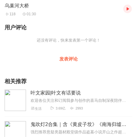
乌巢河大桥
石料，采用全空石肋拱式结构修筑，主拱净跨120米，可以说是世界
之最。而也因为它宏伟的规模，科学的结构，优美的造型，高超的
118
01:30
工艺，被桥梁行家所推崇，更有人认为乌巢河大桥开创了公路大石
拱桥的新水平。 由于乌巢河大桥地处险要且造型优美，构成了深山
用户评论
苗寨的一大景观，也是湘西各族人民的光荣和自豪，它以最低的造
价，最大的胆略建成了当今世界第一流的大石桥。 乌巢河大桥为少
还没有评论，快来发表第一个评论！
数民族边远地区架起了通向幸福的彩桥，铺就了经济繁荣的五彩缤
纷之路，为您的旅途增加了很多的乐趣。好了，乌巢河大桥就为您
介绍到这里，链景旅行小秘书感谢您的倾听。
发表评论
音频来源于链景旅行
相关推荐
叶文家园|叶文有话要说
欢迎各位关注和订阅我参与创作的喜马自制深夜陪伴谈话栏目《听你说·百态人声》【听你说·百态人声】每晚直播连线真实人间故事|叶文现场互动中|人间冷暖，抱团取暖每周...
3.69亿
2993
生活
鬼吹灯2合集｜含《黄皮子坟》《南海归墟》《怒晴湘西》《巫峡棺山》｜天下霸唱著丨有声的紫襟领衔多人有声剧
强烈推荐悬疑类题材殿堂级作品盗墓小说开山之作超人气王牌主播有声的紫襟倾情演绎3D音效制作喜马拉雅年度巨献内含《黄皮幽冢》电影原著《黄皮子坟》作品简介人点烛...