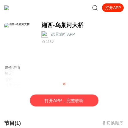
打开APP
湘西-乌巢河大桥
恋景旅行APP
0
118
票价详情
暂无
适宜
四季皆宜
电话
暂无
打
开
A
P
P，完整收听
简介
亲爱的游客朋友您好，您现在看到的就是乌巢河大桥，这座大桥又
叫做天下第一大石桥。飞架于乌巢河深谷之上。 您瞧，在乌巢河大
桥的桥东是高耸天半的大马山，桥西是直插霄汉的骆驼山。一桥横
节目(1)
切换顺序
空东西，就好像巨龙腾飞一般，气势磅礴。 大桥以青灰色白云岩为