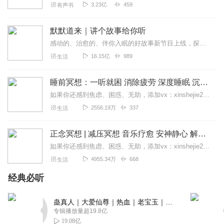
3.23亿
459
有声书
默默道来｜讲个故事给你听
感动的、治愈的、伴你入眠的好故事新节目上线，探索现实世界的无尽魅力，追求对生活的真实记录《听见人间真相》（点击名称，直达专辑）网易人间故事集持续更新中，邀您关注...
16.15亿
989
生活
睡前冥想：一听就困 消除疲劳 深度睡眠 沉浸体验
如果你还感到焦虑、困惑、无助，添加vx：xinshejie2018、vx公众号：宣萱心伴，与主播宣萱开启心灵交流之旅，共建温暖的精神家园！如果你喜欢我的内容，请...
2556.19万
337
生活
正念冥想 | 减压冥想 音乐疗愈 安神静心 解郁降噪
如果你还感到焦虑、困惑、无助，添加vx：xinshejie2018、vx公众号：宣萱心伴，与主播宣萱开启心灵交流之旅，共建温暖的精神家园！如果你喜欢我的内容，请...
4955.34万
668
生活
经典必听
蛊真人｜大爱仙尊｜热血｜老宝玉｜多人VIP免费有声剧
专辑播放量超19.8亿
19.08亿