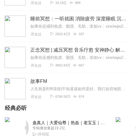
16.15亿
989
生活
睡前冥想：一听就困 消除疲劳 深度睡眠 沉浸体验
如果你还感到焦虑、困惑、无助，添加vx：xinshejie2018、vx公众号：宣萱心伴，与主播宣萱开启心灵交流之旅，共建温暖的精神家园！如果你喜欢我的内容，请...
2553.42万
337
生活
正念冥想 | 减压冥想 音乐疗愈 安神静心 解郁降噪
如果你还感到焦虑、困惑、无助，添加vx：xinshejie2018、vx公众号：宣萱心伴，与主播宣萱开启心灵交流之旅，共建温暖的精神家园！如果你喜欢我的内容，请...
4952.93万
667
生活
故事FM
人生就是时时刻刻不知道该如何是好。我们迫切地想知道怎么解决问题，也同样挣扎着寻求理解和安慰。这样的你，并不孤独。重获新生的抑郁症病人；用一辈子摆脱原生家庭阴影的...
6784.58万
974
生活
经典必听
蛊真人｜大爱仙尊｜热血｜老宝玉｜多人VIP免费有声剧
专辑播放量超19.2亿
19.02亿