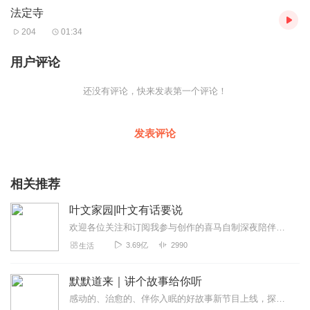
法定寺
代祖师慧远的弟弟慧持在避“谯纵兵乱”的时期，到这座“德净伽蓝”里
避乱。据说当时 “德净伽蓝”已更名为“中陀寺”。直到隋朝开皇四
204
01:34
年，“中陀寺”才被改名为“法定寺”。 法定寺南邻土主庙，它始建于南
诏时期，坐西向东，占地不多，主要由大殿、配殿、耳房等组成院
用户评论
落。您一进门就是高升桥，然后是重檐重彩的钟鼓楼。 我们再来看
看大殿吧，大殿为穿斗式术结构，九踩斗拱，檐、枋等装饰富丽繁
还没有评论，快来发表第一个评论！
缛。据说呢，这殿内原供奉的是大黑天神，而配殿与厢房等则分别
是观音、岳王、财神等佛、道两教的神祗。您细看大殿上的木构，
还有历史的痕迹呢。 法定寺就先介绍到这里吧，下面您可以开始参
发表评论
观游览了。
音频来源于链景旅行
相关推荐
叶文家园|叶文有话要说
欢迎各位关注和订阅我参与创作的喜马自制深夜陪伴谈话栏目《听你说·百态人声》【听你说·百态人声】每晚直播连线真实人间故事|叶文现场互动中|人间冷暖，抱团取暖每周...
3.69亿
2990
生活
默默道来｜讲个故事给你听
感动的、治愈的、伴你入眠的好故事新节目上线，探索现实世界的无尽魅力，追求对生活的真实记录《听见人间真相》（点击名称，直达专辑）网易人间故事集持续更新中，邀您关注...