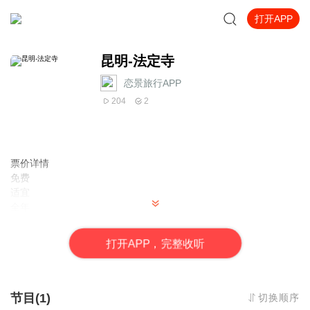
打开APP
昆明-法定寺
恋景旅行APP
204
2
票价详情
免费
适宜
全年
电话
暂无
打
开
A
P
P，完整收听
简介
亲爱的游客，欢迎您来到昆明法定寺参观。 在走进法定寺之前，咱
们首先来了解下跟法定寺有关的历史吧！据资料记载，佛教在东汉
永平年间传入中国，不久后就传入了四川成都郫县地区。因此在这
节目(1)
切换顺序
里修建了郫县的第一座寺院“德净伽蓝”。那时候恰巧中国净土宗第一