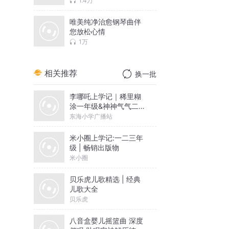
1.4万
唯美纯净治愈钢琴曲伴
您放松心情
1万
相关推荐
换一批
李哪吒上学记｜稀里糊
涂一年级&神神气气二年
级
东海小学广播站
米小圈上学记:一二三年
级 | 畅销出版物
米小圈
贝乐虎儿歌精选 | 经典
儿歌大全
贝乐虎
八音盒婴儿摇篮曲 深度