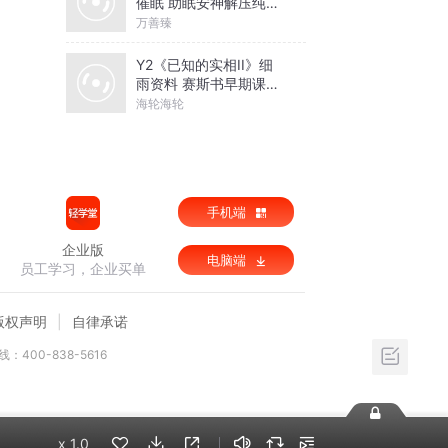
催眠 助眠安神解压纯音
乐
万善臻
Y2《已知的实相II》细
雨资料 赛斯书早期课解
读
海轮海轮
手机端
企业版
电脑端
员工学习，企业买单
版权声明
自律承诺
：400-838-5616
x
1.0