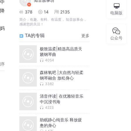
知音故事坊
中
降
378
14
2135
电脑版
简介：
有趣、有料、有温度， 知音故事会，
感谢您的关注！
妈
TA的专辑
更多
公众号
极致温柔|精选高品质天
籁钢琴曲
4054
倒序
森林氧吧 |大自然与轻柔
钢琴融合 放松身心
3382
清音伴读| 在优雅轻音乐
中沉浸书海
4223
助眠静心纯音乐 释放疲
惫的身心