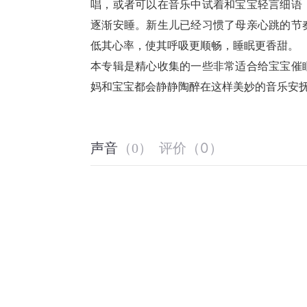
唱，或者可以在音乐中试着和宝宝轻言细语
逐渐安睡。新生儿已经习惯了母亲心跳的节
低其心率，使其呼吸更顺畅，睡眠更香甜。
本专辑是精心收集的一些非常适合给宝宝催
妈和宝宝都会静静陶醉在
这样美妙的音乐安
评价
（
0
）
声音
（
0
）