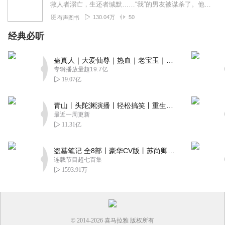
救人者溺亡，生还者缄默……“我”的男友被谋杀了。他的遗物中有些资料随即被窃。“我”作为一名推理小说作家，和编辑冬子开始追查这起案件的真相。然而，令人意想不到...
130.04万
50
有声图书
经典必听
蛊真人｜大爱仙尊｜热血｜老宝玉｜多人VIP免费有声剧
专辑播放量超19.7亿
19.07亿
青山丨头陀渊演播丨轻松搞笑丨重生穿越丨古代权谋丨VIP免费 | 多人有声剧
最近一周更新
11.31亿
盗墓笔记 全8部丨豪华CV版丨苏尚卿&边江 领衔 多人有声剧丨冠声文化丨南派三叔
连载节目超七百集
1593.91万
© 2014-
2026
喜马拉雅 版权所有