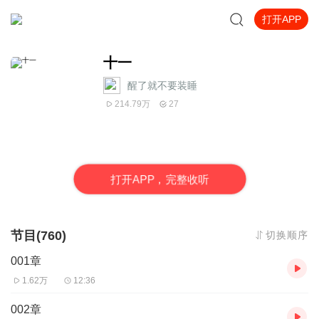
打开APP
十一
醒了就不要装睡
214.79万
27
打
开
A
P
P，完整收听
节目(760)
切换顺序
001章
1.62万
12:36
002章