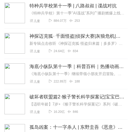
特种兵学校第十一季 | 八路叔叔 | 谍战对抗
《特种兵学校》第十一季"AI谍战"系列广播剧燃爆上线！铁血铸魂，声动战场！集结号已吹响！你准备好了吗？少年特种兵们携《特种兵学校》第十一季重磅回归！这一次...
884.07万
253
儿童
神探迈克狐· 千面怪盗|侦探大赛|灰狼危机|多多罗
新专辑点击收听《神探迈克狐·怪盗归来篇｜多多罗》！！！>>>点击进入主播橱窗购买《神探迈克狐》系列图书吧!<<<多多罗故事【点击前往】收听多多罗其他好玩有趣的故...
24.64亿
834
儿童
海底小纵队第十一季｜科普百科｜热播动画｜睡前故事
《海底小纵队第十一季》继续带领小朋友开启冒险。队员们深入海底、穿越丛林、探索极地，救助各类动物。在北极应对雷暴，助丽色凤头燕鸥回归；护草原犬鼠、熊猫等动物，处理...
222.89万
188
儿童
破坏者联盟篇2·猴子警长科学探案记|宝宝巴士故事
【适听年龄】7岁+《猴子警长科学探案记》系列《破坏者联盟篇1·猴子警长科学探案记》>>>《破坏者联盟篇2·猴子警长科学探案记》>>>《破坏者联盟篇3·猴子警长科...
16.20亿
846
儿童
孤岛凶案：十一字杀人 | 东野圭吾《恶意》姊妹篇 | 本格推理【新版】