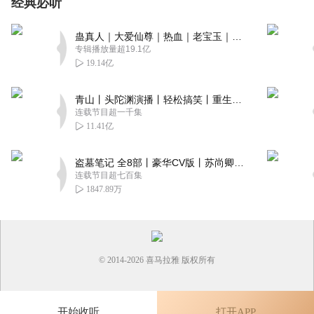
经典必听
蛊真人｜大爱仙尊｜热血｜老宝玉｜多人VIP免费有声剧
专辑播放量超19.1亿
19.14亿
青山丨头陀渊演播丨轻松搞笑丨重生穿越丨古代权谋丨VIP免费 | 多人有声剧
连载节目超一千集
11.41亿
盗墓笔记 全8部丨豪华CV版丨苏尚卿&边江 领衔 多人有声剧丨冠声文化丨南派三叔
连载节目超七百集
1847.89万
© 2014-
2026
喜马拉雅 版权所有
开始收听
打开APP