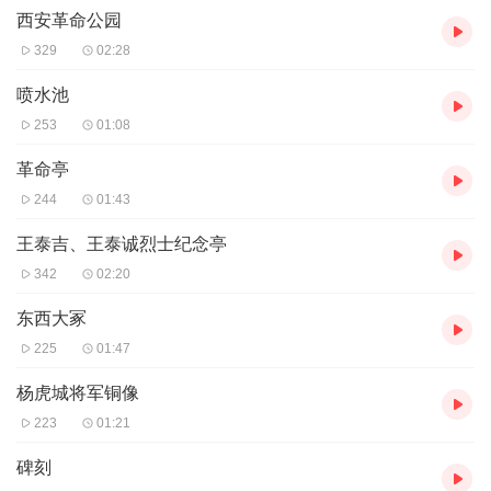
西安革命公园
人提议革命公园应该更名。人们这样想，是因为不了解这个‘革命’二
字指的是上世纪二十年代在中国大地上发生的‘国民革命’。不光是外
329
02:28
地人，就连很多西安人也说不清革命公园的来历。然而，当人们一
旦了解了革命公园的历史，便会为之震撼，便会明白‘革命’二字的含
喷水池
义。这里曾是西安的乱坟场 这里曾是西安的乱坟场。1926年春，北
253
01:08
伐战争前夕，匪首刘镇华纠集一支号称"十万人"的部队，企图攻占西
安，为北洋军阀扩大地盘。刘镇华围城8月之久，放火烧掉城外6600
革命亭
余公顷麦田，强征民夫在城周围挖掘了一条3公里长的断绝沟，企图
244
01:43
迫使全城军民投降。国民军将领杨虎城、李虎臣李虎臣、杨虎城率
领兵力不足万人的陕军，与西安民众一道坚守孤城达8个月之久。后
王泰吉、王泰诚烈士纪念亭
冯玉祥将军大军入陕，粉碎了刘镇华的阴谋。在这次战争中，城内
病、饿、冻、战死的军民5万余人，占当时城内人口的四分之一。事
342
02:20
后，为了安葬这些死难者，当时冯玉祥、于右任、杨虎城等大员亲
东西大冢
临负土填坑，在园内东西两侧堆起了个“万人冢”。1927年3月建
园，“革命公园”由冯玉祥将军所书，以纪念这段革命历史。 1927
225
01:47
年1月15日，于右任主持成立的“陕西革命大祭筹备委员会”决定，将
旧皇城改建为红城，在红城北门外开辟公园、设置公墓，安葬坚守
杨虎城将军铜像
西安期间部分阵亡将士和死难人民，这处公墓，后来被正式定名
223
01:21
为“革命公园”。 现在就随链景旅行小秘书的脚步一起走进革命公
园，去听述它的背后的故事吧。
碑刻
音频来源于链景旅行