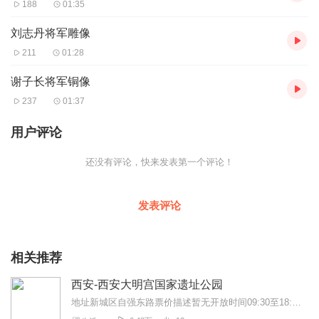
188
01:35
刘志丹将军雕像
211
01:28
谢子长将军铜像
237
01:37
用户评论
还没有评论，快来发表第一个评论！
发表评论
相关推荐
西安-西安大明宫国家遗址公园
地址新城区自强东路票价描述暂无开放时间09:30至18:00乘车信息市内乘车路线：2、k17/17、22、38、46/k46、104、209、216...