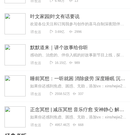
6.48万
13
生活
叶文家园|叶文有话要说
欢迎各位关注和订阅我参与创作的喜马自制深夜陪伴谈话栏目《听你说·百态人声》【听你说·百态人声】每晚直播连线真实人间故事|叶文现场互动中|人间冷暖，抱团取暖每周...
3.69亿
2996
生活
默默道来｜讲个故事给你听
感动的、治愈的、伴你入眠的好故事新节目上线，探索现实世界的无尽魅力，追求对生活的真实记录《听见人间真相》（点击名称，直达专辑）网易人间故事集持续更新中，邀您关注...
16.15亿
989
生活
睡前冥想：一听就困 消除疲劳 深度睡眠 沉浸体验
如果你还感到焦虑、困惑、无助，添加vx：xinshejie2018、vx公众号：宣萱心伴，与主播宣萱开启心灵交流之旅，共建温暖的精神家园！如果你喜欢我的内容，请...
2558.52万
337
生活
正念冥想 | 减压冥想 音乐疗愈 安神静心 解郁降噪
如果你还感到焦虑、困惑、无助，添加vx：xinshejie2018、vx公众号：宣萱心伴，与主播宣萱开启心灵交流之旅，共建温暖的精神家园！如果你喜欢我的内容，请...
4957.46万
668
生活