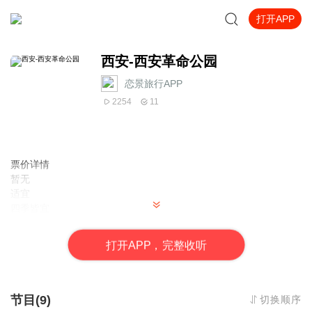
打开APP
西安-西安革命公园
恋景旅行APP
2254
11
票价详情
暂无
适宜
四季皆宜
电话
暂无
打
开
A
P
P，完整收听
简介
亲爱的游客朋友你好，当您踏进革命公园的时候，您是否感受到了
扑面而来的历史气息，希望在我们的共同努力下，一起领略它背后
的故事。 每当说起西安市革命公园，人们都会奇怪：怎么西安现在
节目(9)
切换顺序
还有以革命命名的公园？听上去似乎与这个时代有些脱节，甚至有