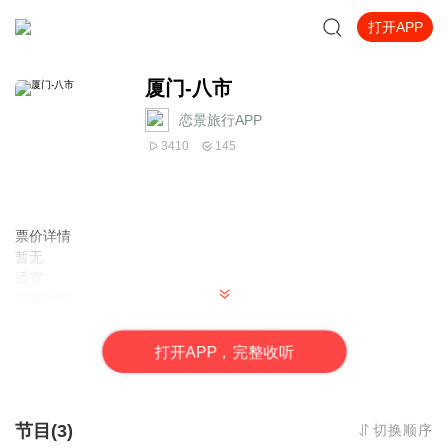
打开APP
厦门-八市
恋景旅行APP
3410
145
票价详情
暂无
适宜
四季皆宜
电话
暂无
打
开
A
P
P，完整收听
简介
亲爱的游客，欢迎您来到飘香四溢的八市。 如果要问“厦门最本土
的地标在哪里？”老厦门人都会告诉您“八市”。作为厦门一个重要地
标，它承载着无数的“厦门记忆”，在众多本土老饕心目中也是追逐美
节目(3)
切换顺序
食的不二之选啊！“八市”其实是对第八菜市场的简称。位于鼓浪屿对