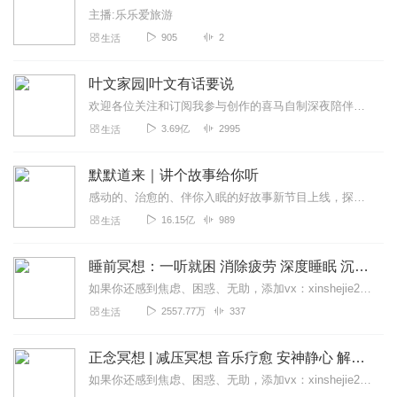
主播:乐乐爱旅游
905
2
生活
叶文家园|叶文有话要说
欢迎各位关注和订阅我参与创作的喜马自制深夜陪伴谈话栏目《听你说·百态人声》【听你说·百态人声】每晚直播连线真实人间故事|叶文现场互动中|人间冷暖，抱团取暖每周...
3.69亿
2995
生活
默默道来｜讲个故事给你听
感动的、治愈的、伴你入眠的好故事新节目上线，探索现实世界的无尽魅力，追求对生活的真实记录《听见人间真相》（点击名称，直达专辑）网易人间故事集持续更新中，邀您关注...
16.15亿
989
生活
睡前冥想：一听就困 消除疲劳 深度睡眠 沉浸体验
如果你还感到焦虑、困惑、无助，添加vx：xinshejie2018、vx公众号：宣萱心伴，与主播宣萱开启心灵交流之旅，共建温暖的精神家园！如果你喜欢我的内容，请...
2557.77万
337
生活
正念冥想 | 减压冥想 音乐疗愈 安神静心 解郁降噪
如果你还感到焦虑、困惑、无助，添加vx：xinshejie2018、vx公众号：宣萱心伴，与主播宣萱开启心灵交流之旅，共建温暖的精神家园！如果你喜欢我的内容，请...