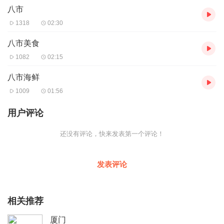
八市
面，在厦门老城区里，从上世纪二三十年代起，这里便是厦门“最新
鲜最便宜”的海鲜集散地。八市隐身在厦门传统的纵横交错的小巷
1318
02:30
里，四通八达，附近的老街老巷老楼非常生活化。 厦门八市不宽
不窄的街道两旁连绵着三四层高的骑楼，外墙的色彩早已被风雨所
八市美食
催老，露出古朴怀旧的质感。卖海鲜、蔬菜、水果、小百货和各色
1082
02:15
小吃的摊贩，满满当当地排列在狭窄的街面上和骑楼下。这里最出
名的当数海鲜。厦门八市这里离第一码头很近，出海捕捞的渔船就
八市海鲜
近靠岸，海鲜第一时间上岸入市，新鲜、齐全成了这个菜市场最大
1009
01:56
的卖点，不少酒楼酒店都到这里采购。 厦门八市这里路旁有赖厝埕
扁食、张记鱼丸、红皮花生、古早味面包店、同安风味的香葱蒜茸
用户评论
枝，炸甜盒、发糕、红龟 、胡老三红豆馅饼，还卖配稀饭的腌泥
螺、煮咸蛋和蒸荷兰豆。就是你不想卖东西，你也会满载而归。
还没有评论，快来发表第一个评论！
厦门八市这里，叫卖声、剁肉声、阿公阿嬷用闽南语和小贩讨价还
价声不绝于耳。虽然琐碎嘈杂，却让人有活得踏实的感觉。不少市
民、游客更是慕名而来，就为了一睹和体验它不加修饰的市井风
发表评论
情。 在这儿，您会看到厦门的的平凡生活，您会体验到厦门最多的
小吃，您会感觉到厦门八市这平凡的生活才是来得真。来到厦门，
您不妨来八市，在厦门八市这里，您会找到真实、真切的厦门!
音频来源于链景旅行
相关推荐
厦门