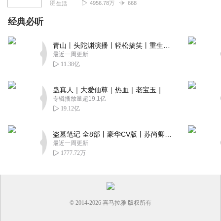
4956.78万
668
生活
经典必听
青山丨头陀渊演播丨轻松搞笑丨重生穿越丨古代权谋丨VIP免费 | 多人有声剧
最近一周更新
11.38亿
蛊真人｜大爱仙尊｜热血｜老宝玉｜多人VIP免费有声剧
专辑播放量超19.1亿
19.12亿
盗墓笔记 全8部丨豪华CV版丨苏尚卿&边江 领衔 多人有声剧丨冠声文化丨南派三叔
最近一周更新
1777.72万
© 2014-
2026
喜马拉雅 版权所有