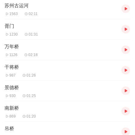
苏州古运河
风格不一的桥梁。下面就让我们一起去领略独属于古运河的魅力
吧！ 我们也知道，苏州因为京杭大运河，而成为万商云集的天堂，
1563
02:11
就算到了现在，苏州近一半的货运量还是靠水路来承担的。据说，
公元前495年，吴王夫差为了北上争霸，就开挖了自苏州至常州奔牛
胥门
的人工河道，这170多里的水道，就是京杭大运河江南段的最早开挖
1230
01:31
段，也是隋代成形的中国大运河的发祥地。 这条从春秋时期开始建
设，在隋代形成，到唐代中叶基本定型的苏州段运河，一直以来，
万年桥
都基本保持着“原始线路”不变动，这其中少不了历代苏州民众的细心
1126
02:18
呵护，才能让我们现在有机会看到这般美景。 我们沿着苏州古运河
游览，一路上，除了可以看到苏州古城墙遗址、觅渡桥等美丽景点
干将桥
外，还能看到运河两岸古今相映的景致，大运河一边高楼林立，一
边拥有典型仿古建筑，能让人感受到不同时代的苏城韵味。 此外，
987
01:26
来苏州古运河游玩，最少不了的就是看夜景了。每当夜色弥漫，华
景德桥
灯初上的时候，苏州古运河畔的景色就愈发迷人，会给人一种置身
灯影中的水乡天堂的错觉，绝对是不容错过的震撼美景。 好了，说
930
01:25
再多也不如亲身体验，下面您就充分感受苏州古运河的魅力吧！
音频来源于链景旅行
南新桥
869
01:20
吊桥