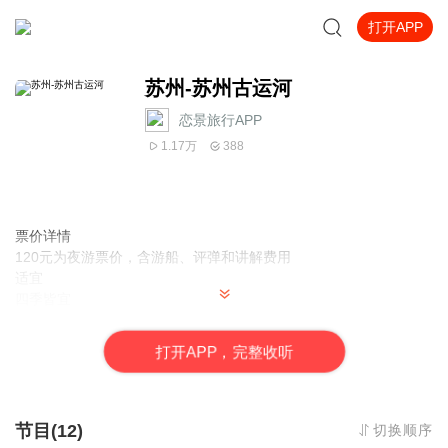
打开APP
苏州-苏州古运河
恋景旅行APP
1.17万
388
票价详情
120元为夜游票价，含游船、评弹和讲解费用
适宜
四季皆宜
电话
暂无
打
开
A
P
P，完整收听
简介
您好，很高兴认识您，我们现在要游览的是苏州古运河，它就像一
条玉带环绕着美丽的苏州古城。 苏州古运河，位于长江下游的太湖
流域，它是京杭大运河的组成部分。我们沿着苏州古运河一路游
节目(12)
切换顺序
览，将见识到盘门、胥门、金门等10多座苏州古城门，以及20多座