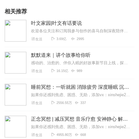
相关推荐
叶文家园|叶文有话要说
欢迎各位关注和订阅我参与创作的喜马自制深夜陪伴谈话栏目《听你说·百态人声》【听你说·百态人声】每晚直播连线真实人间故事|叶文现场互动中|人间冷暖，抱团取暖每周...
3.69亿
2995
生活
默默道来｜讲个故事给你听
感动的、治愈的、伴你入眠的好故事新节目上线，探索现实世界的无尽魅力，追求对生活的真实记录《听见人间真相》（点击名称，直达专辑）网易人间故事集持续更新中，邀您关注...
16.15亿
989
生活
睡前冥想：一听就困 消除疲劳 深度睡眠 沉浸体验
如果你还感到焦虑、困惑、无助，添加vx：xinshejie2018、vx公众号：宣萱心伴，与主播宣萱开启心灵交流之旅，共建温暖的精神家园！如果你喜欢我的内容，请...
2556.55万
337
生活
正念冥想 | 减压冥想 音乐疗愈 安神静心 解郁降噪
如果你还感到焦虑、困惑、无助，添加vx：xinshejie2018、vx公众号：宣萱心伴，与主播宣萱开启心灵交流之旅，共建温暖的精神家园！如果你喜欢我的内容，请...
4955.80万
668
生活