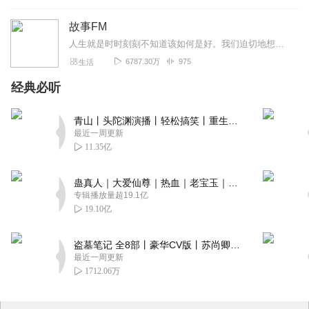
故事FM
人生就是时时刻刻不知道该如何是好。我们迫切地想知道怎么解决问题，也同样挣扎着寻求理解和安慰。这样的你，并不孤独。重获新生的抑郁症病人；用一辈子摆脱原生家庭阴影的...
6787.30万
975
生活
经典必听
青山丨头陀渊演播丨轻松搞笑丨重生穿越丨古代权谋丨VIP免费 | 多人有声剧
最近一周更新
11.35亿
蛊真人｜大爱仙尊｜热血｜老宝玉｜多人VIP免费有声剧
专辑播放量超19.1亿
19.10亿
盗墓笔记 全8部丨豪华CV版丨苏尚卿&边江 领衔 多人有声剧丨冠声文化丨南派三叔
最近一周更新
1712.06万