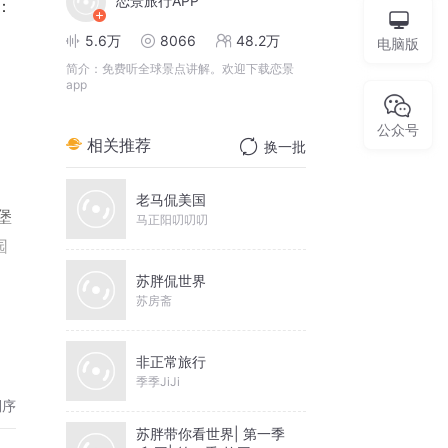
恋景旅行APP
 
5.6万
8066
48.2万
电脑版
简介：
免费听全球景点讲解。欢迎下载恋景
app
公众号
相关推荐
换一批
老马侃美国
堡
马正阳叨叨叨
园
。
苏胖侃世界
苏房斋
园
非正常旅行
美
季季JiJi
，
倒序
铸
苏胖带你看世界| 第一季