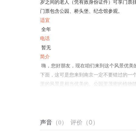
岁之间的老人（凭有效身份证件）可享门票挂
门票包含公园、桥头堡、纪念馆参观。
适宜
全年
电话
暂无
简介
嗨，您好朋友，现在咱们来到这个风景优美
下面，这可是您来到南京一定不要错过的一个
里的风景是相当优美的。公园里茂密的植物
到这样一个满眼生机，空气清新的地方，放松
里只是一个休闲场所，那就错了。因为这里
姿，感受大桥横跨长江两岸的气魄，这可是
景，那就更方便了。因为大桥的桥堡就在公园
评价
（
0
）
声音
（
0
）
远处您可以遥望长江浩浩荡荡的江面，近处