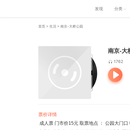
发现
分类
>
>
首页
生活
南京-大桥公园
南京-大
1762
票价详情
成人票 门市价15元 取票地点 ： 公园大门口 