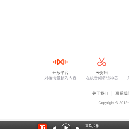
浮雕。就连大桥上人行道两侧的路灯，您也别
南京长江大桥不仅壮观优美，还具有非常重要的
使用的。这是中国完全靠中国人自己的力量
基础和科技水平都非常有限，而且国际环境
有百折不挠的精神，建成了这座大桥。这也向
就为您介绍这些，接下来咱们就一起一边赏
音频来源于链景旅行
开放平台
云剪辑
对接海量精彩内容
在线音频剪辑神器
关于我们
联系我
Copyright © 2012-
喜马拉雅