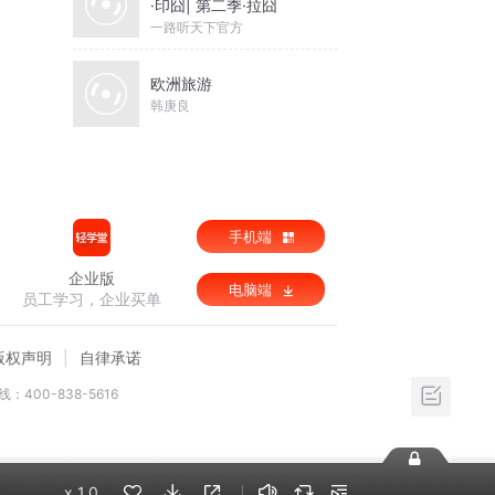
·印囧| 第二季·拉囧
 
一路听天下官方
入
济
欧洲旅游
韩庚良
还
园
手机端
企业版
电脑端
员工学习，企业买单
版权声明
自律承诺
：400-838-5616
x
1.0