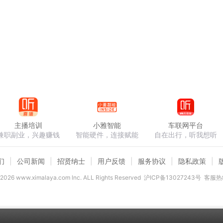
忘了看看，因为这里的路灯都被设计成了漂亮的白玉兰花形状。
历史意义。这座大桥是1960年开始建造，1968年完工并且投
建造的第一座大桥。当时中国正处在社会建设的初期，国内的经
也非常复杂。可是有志的中华儿女，硬是靠着勇攀高峰的毅力，
全世界证明了中国人民不可战胜的勇气和力量。 好了，大桥公
景一边感受一下这座大桥的壮观厚重吧。
主播培训
小雅智能
车联网平台
兼职副业，兴趣赚钱
智能硬件，连接赋能
自在出行，听我想听
们
公司新闻
招贤纳士
用户反馈
服务协议
隐私政策
2026
www.ximalaya.com lnc. ALL Rights Reserved
沪ICP备13027243号
客服热线