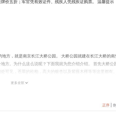
牌价五折；军官凭有效证件、残疾人凭残疾证购票。 温馨提示 ：
的地方，就是南京长江大桥公园。 大桥公园就建在长江大桥的南
地方。为什么这么说呢？下面我就为您介绍介绍。 首先大桥公
随处可见，苍翠的松柏，高大的银杏以及紫薇木槿等等这里都有
心情或者锻炼身体，都是不错的选择。 不过您要是一位这个公
更多全部
还有一道举世闻名的景观，那就是南京长江大桥。观赏大桥的雄
您在别处享受不到的体验。要是您想从公园走上大桥去远眺长江
里，您乘坐桥堡里的电梯直接就可以到达桥面。 来到大桥之上
正序
|
您尽可以细赏一下大桥桥头的塑像，或者是大桥栏杆上的精美铁