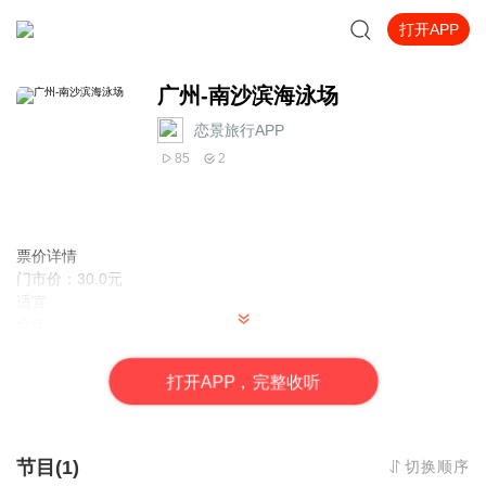
打开APP
广州-南沙滨海泳场
恋景旅行APP
85
2
票价详情
门市价：30.0元
适宜
全年
电话
暂无
打
开
A
P
P，完整收听
简介
亲爱的游客朋友，欢迎您来到“广州第一滩”——南沙滨海泳场。这里
可是广州南部海岸线上唯一的碧海银滩。 南沙滨海泳场沙滩面积近4
万平方米，呈W状，长约600米，属于露天人工沙滩天然海水。为保
节目(1)
切换顺序
障泳客的水上安全，泳场外围构建了一条减浪堤坝，以减弱水面波