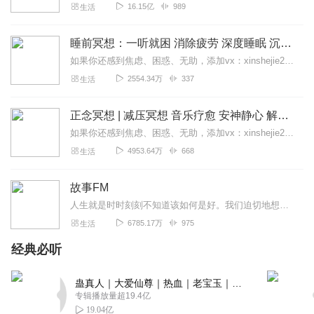
16.15亿
989
生活
睡前冥想：一听就困 消除疲劳 深度睡眠 沉浸体验
如果你还感到焦虑、困惑、无助，添加vx：xinshejie2018、vx公众号：宣萱心伴，与主播宣萱开启心灵交流之旅，共建温暖的精神家园！如果你喜欢我的内容，请...
2554.34万
337
生活
正念冥想 | 减压冥想 音乐疗愈 安神静心 解郁降噪
如果你还感到焦虑、困惑、无助，添加vx：xinshejie2018、vx公众号：宣萱心伴，与主播宣萱开启心灵交流之旅，共建温暖的精神家园！如果你喜欢我的内容，请...
4953.64万
668
生活
故事FM
人生就是时时刻刻不知道该如何是好。我们迫切地想知道怎么解决问题，也同样挣扎着寻求理解和安慰。这样的你，并不孤独。重获新生的抑郁症病人；用一辈子摆脱原生家庭阴影的...
6785.17万
975
生活
经典必听
蛊真人｜大爱仙尊｜热血｜老宝玉｜多人VIP免费有声剧
专辑播放量超19.4亿
19.04亿