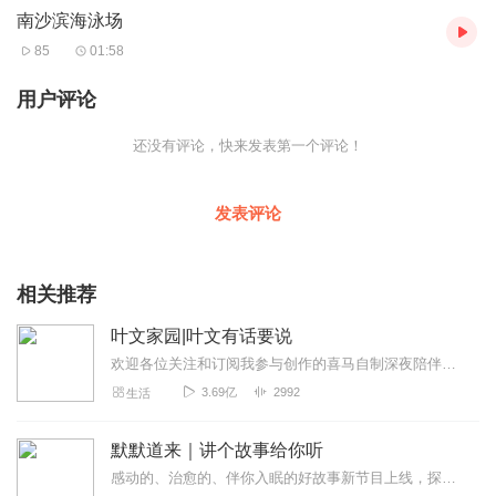
南沙滨海泳场
浪力度；在水底进行吸污处理并铺设膜袋砂将水底硬化，以防止出
现淤泥踩陷事故；最后在整个滩面上重新铺填了一层优质河砂，保
85
01:58
证了沙滩的质感。而且泳场方面重新划分了若干个泳区，各开放300
米岸线水域，对泳客集中管理，根据情况对游客进行入场人数限
用户评论
制。每位戏水的泳客，必须佩带救生用具，泳场将免费为游客提供
救生衣和救生浮漂。在沙滩入口就配备专人检查泳客是否佩戴好救
还没有评论，快来发表第一个评论！
生用具。沙滩上沿着海岸线新建了5个高10米的瞭望塔，供救生员值
班使用，以保障所有泳客能放心戏水。 您看，在堤岸观海台阶长廊
上，配置了太阳伞、沙滩长椅，既美化了场地，还能让游客在游泳
发表评论
之余可在岸上远眺江面、休息乘凉、玩沙嬉戏。 这里，链景旅行小
秘书建议您，在泳场除了游泳戏水外，还可以进行沙滩足球、水上
情侣三轮车、皮划艇等娱乐活动。 在这里，您一定能够尽情地嬉
相关推荐
戏，南沙滨海泳场一定让您高兴而来尽兴而归。
音频来源于链景旅行
叶文家园|叶文有话要说
欢迎各位关注和订阅我参与创作的喜马自制深夜陪伴谈话栏目《听你说·百态人声》【听你说·百态人声】每晚直播连线真实人间故事|叶文现场互动中|人间冷暖，抱团取暖每周...
3.69亿
2992
生活
默默道来｜讲个故事给你听
感动的、治愈的、伴你入眠的好故事新节目上线，探索现实世界的无尽魅力，追求对生活的真实记录《听见人间真相》（点击名称，直达专辑）网易人间故事集持续更新中，邀您关注...