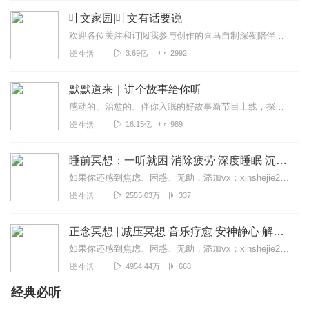
您旅途愉快。
叶文家园|叶文有话要说
音频来源于链景旅行
欢迎各位关注和订阅我参与创作的喜马自制深夜陪伴谈话栏目《听你说·百态人声》【听你说·百态人声】每晚直播连线真实人间故事|叶文现场互动中|人间冷暖，抱团取暖每周...
3.69亿
2992
生活
默默道来｜讲个故事给你听
感动的、治愈的、伴你入眠的好故事新节目上线，探索现实世界的无尽魅力，追求对生活的真实记录《听见人间真相》（点击名称，直达专辑）网易人间故事集持续更新中，邀您关注...
16.15亿
989
生活
睡前冥想：一听就困 消除疲劳 深度睡眠 沉浸体验
如果你还感到焦虑、困惑、无助，添加vx：xinshejie2018、vx公众号：宣萱心伴，与主播宣萱开启心灵交流之旅，共建温暖的精神家园！如果你喜欢我的内容，请...
2555.03万
337
生活
正念冥想 | 减压冥想 音乐疗愈 安神静心 解郁降噪
如果你还感到焦虑、困惑、无助，添加vx：xinshejie2018、vx公众号：宣萱心伴，与主播宣萱开启心灵交流之旅，共建温暖的精神家园！如果你喜欢我的内容，请...
4954.44万
668
生活
经典必听