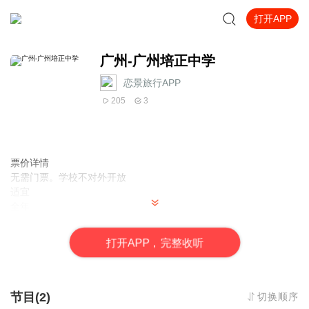
打开APP
广州-广州培正中学
恋景旅行APP
205
3
票价详情
无需门票。学校不对外开放
适宜
全年
电话
暂无
打
开
A
P
P，完整收听
简介
亲爱的游客，欢迎您来到广州培正中学参观游玩。 广州培正中学是
广州百年名校之一，创办于1889年。学校坐落在广州市东山区培正
路，占地6万平方米，校舍古朴典雅，环境幽静优美。周边的建筑群
节目(2)
切换顺序
也都很有民国时期风格。 培正中学是基督教浸信会教友在茶叙当中