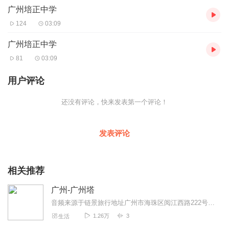
广州培正中学
共同议决立即开办的。1907年始建东山新校，三十年代又在香港、
澳门建分校，近年来，穗、港、澳培正三校加强了联系和交流，有
124
03:09
效地促进了教学的发展。 培正建校以来，培养出大批杰出人才。学
校内兴建了培正百周年纪念堂、胡忠堂科学实验大楼、林炳炎基金
广州培正中学
教学大楼。还配置了省、市一流的教学设备和电脑网络，为学生们
81
03:09
创设了优良的育人环境和学习条件。 培正中学是广州的百年老校名
校，从走进校园的一刻您便感觉不同，这里有着浓浓的人文气息和
用户评论
对历史的尊重，抱着教书育人的社会责任感培养了一代一代优秀人
才。培正中学是广州市花园式单位。在历史上享有“北有南开，南有
还没有评论，快来发表第一个评论！
培正”之美誉。 校门始建于1934年，1994年重修。飞檐碧瓦，典雅
崇丽。门楼高7米，宽11.5米。正面额题“培正中学”，背面镌刻校
训“至善至正”。顶部脊上兽饰为龙头鱼尾，寓意鲤鱼跃龙门。仔细观
发表评论
察您会发现，每个瓦铛上都铸“培正”二字。 校园建筑古色古香，从
古朴的大门看进去，会看到美洲华侨纪念楼，美洲楼位于红广场南
侧。 美洲楼是为纪念建校40周年，由美洲华侨捐资建成。楼高三
相关推荐
层，红墙碧瓦，匾额为当时广东省主席胡汉民所书。美洲楼现已成
为学校行政办公楼。 · 在美洲华侨纪念楼正门上方，您可以看到悬
广州-广州塔
挂着的校徽。校徽是由红色和蓝色组成，校友们概括为“红蓝精神”。
红色代表热情、积极向上，蓝色代表冷静、理智，合起来的“红蓝精
音频来源于链景旅行地址广州市海珠区阅江西路222号广州塔内票价描述广州塔室内观光成人票150元（含白云星空观光大厅），其它区域门票价格及套票信息，请查看...
神”就是爱国爱校、奋斗不息、奉献社会的传统。 好了，亲爱的游
1.26万
3
生活
客，广州培正中学就为您介绍到这里了，我是链景旅行小秘书，祝