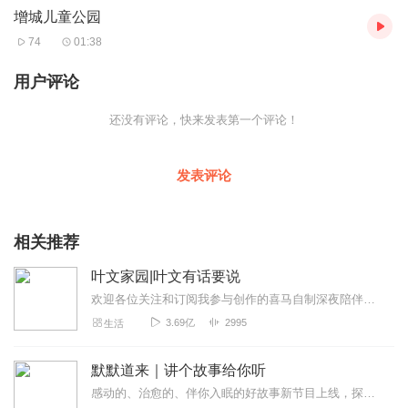
增城儿童公园
园、石桥等，配以草地、垂柳、灌木、细叶榕等绿化。2008年改名
为“增城公园”；而到了2014年6月在“增城公园”基础上增加儿童游乐
74
01:38
设施，并且改名为“增城儿童公园”。 来到增城儿童公园自然是少不
了孩子们玩儿的项目了，这里有专为儿童开设的“童话城堡”、“秋千
用户评论
荡漾”、“波波池”、“航海世界”等主题游乐。 而且整个公园绿化覆盖
率达到90%以上，基本上每个游乐场所都“有树遮阴”，这使儿童公园
还没有评论，快来发表第一个评论！
在新增儿童游乐功能的同时，继续发挥原增城公园“城市绿肺”的作
用。所以在增城儿童公园，您能看，能玩，还能休息，让您快乐地
度过这一天。 好了，关于增城儿童公园，链景旅行就为您介绍到这
发表评论
里了，祝您旅途愉快！
音频来源于链景旅行
相关推荐
叶文家园|叶文有话要说
欢迎各位关注和订阅我参与创作的喜马自制深夜陪伴谈话栏目《听你说·百态人声》【听你说·百态人声】每晚直播连线真实人间故事|叶文现场互动中|人间冷暖，抱团取暖每周...
3.69亿
2995
生活
默默道来｜讲个故事给你听
感动的、治愈的、伴你入眠的好故事新节目上线，探索现实世界的无尽魅力，追求对生活的真实记录《听见人间真相》（点击名称，直达专辑）网易人间故事集持续更新中，邀您关注...