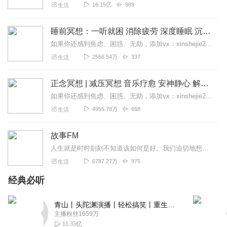
16.15亿
989
生活
睡前冥想：一听就困 消除疲劳 深度睡眠 沉浸体验
如果你还感到焦虑、困惑、无助，添加vx：xinshejie2018、vx公众号：宣萱心伴，与主播宣萱开启心灵交流之旅，共建温暖的精神家园！如果你喜欢我的内容，请...
2556.54万
337
生活
正念冥想 | 减压冥想 音乐疗愈 安神静心 解郁降噪
如果你还感到焦虑、困惑、无助，添加vx：xinshejie2018、vx公众号：宣萱心伴，与主播宣萱开启心灵交流之旅，共建温暖的精神家园！如果你喜欢我的内容，请...
4955.78万
668
生活
故事FM
人生就是时时刻刻不知道该如何是好。我们迫切地想知道怎么解决问题，也同样挣扎着寻求理解和安慰。这样的你，并不孤独。重获新生的抑郁症病人；用一辈子摆脱原生家庭阴影的...
6787.27万
975
生活
经典必听
青山丨头陀渊演播丨轻松搞笑丨重生穿越丨古代权谋丨VIP免费 | 多人有声剧
主播粉丝1659万
11.35亿