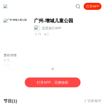
打开APP
广州-增城儿童公园
恋景旅行APP
74
2
票价详情
暂无
适宜
四季皆宜
电话
暂无
打
开
A
P
P，完整收听
简介
亲爱的游客朋友您好，欢迎您来到增城儿童公园。 说到增城儿童公
园，其实这里一开始叫做中区公园，原占地面积12万平方米，后来
因为原规划落后于城市发展需要，2001年重新规划建设。新规划公
节目(1)
切换顺序
园占地面积161043平方米，设置人工湖、四季花园、观景亭、雕塑