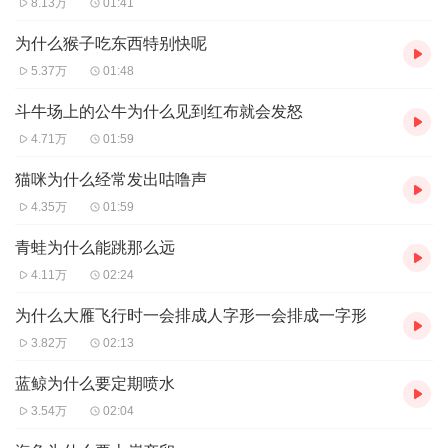
8.13万
01:41
为什么猴子吃东西特别快呢
5.37万
01:48
斗牛场上的公牛为什么见到红布就会发怒
4.71万
01:59
猫咪为什么经常发出咕噜声
4.35万
01:59
青蛙为什么能跳那么远
4.11万
02:24
为什么大雁飞行时一会排成人字形一会排成一字形
3.82万
02:13
蓝鲸为什么要定期喷水
3.54万
02:04