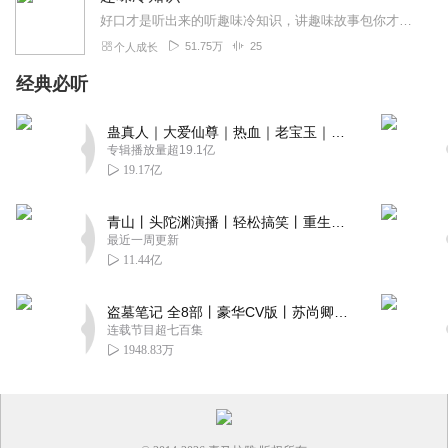
好口才是听出来的听趣味冷知识，讲趣味故事包你才高八斗，魅力十足
51.75万
25
个人成长
经典必听
蛊真人｜大爱仙尊｜热血｜老宝玉｜多人VIP免费有声剧
专辑播放量超19.1亿
19.17亿
青山丨头陀渊演播丨轻松搞笑丨重生穿越丨古代权谋丨VIP免费 | 多人有声剧
最近一周更新
11.44亿
盗墓笔记 全8部丨豪华CV版丨苏尚卿&边江 领衔 多人有声剧丨冠声文化丨南派三叔
连载节目超七百集
1948.83万