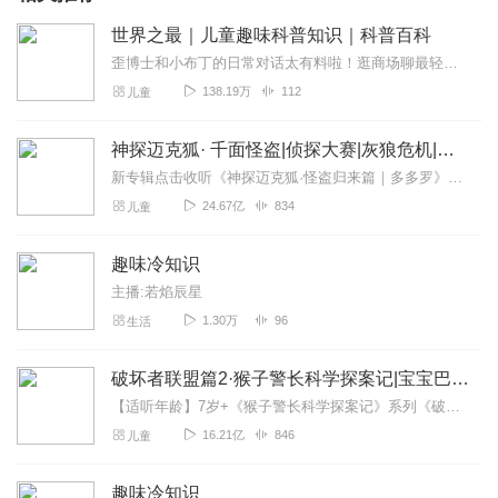
世界之最｜儿童趣味科普知识｜科普百科
歪博士和小布丁的日常对话太有料啦！逛商场聊最轻的气凝胶、翻相册说最早的照片、看星空聊钻石行星，生活里的每一个小场景，都能解锁一个神奇“世界之最”～没有刻意搞...
138.19万
112
儿童
神探迈克狐· 千面怪盗|侦探大赛|灰狼危机|多多罗
新专辑点击收听《神探迈克狐·怪盗归来篇｜多多罗》！！！>>>点击进入主播橱窗购买《神探迈克狐》系列图书吧!<<<多多罗故事【点击前往】收听多多罗其他好玩有趣的故...
24.67亿
834
儿童
趣味冷知识
主播:若焰辰星
1.30万
96
生活
破坏者联盟篇2·猴子警长科学探案记|宝宝巴士故事
【适听年龄】7岁+《猴子警长科学探案记》系列《破坏者联盟篇1·猴子警长科学探案记》>>>《破坏者联盟篇2·猴子警长科学探案记》>>>《破坏者联盟篇3·猴子警长科...
16.21亿
846
儿童
趣味冷知识