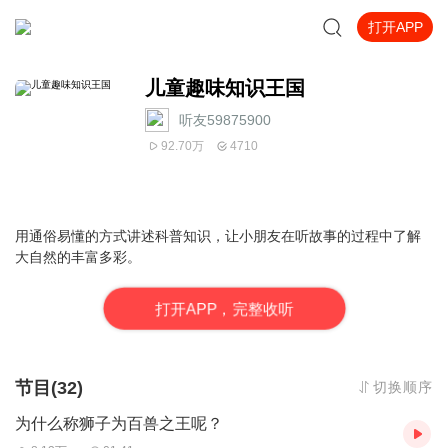
打开APP
儿童趣味知识王国
听友59875900
92.70万
4710
用通俗易懂的方式讲述科普知识，让小朋友在听故事的过程中了解
大自然的丰富多彩。
打
开
A
P
P，完整收听
节目(32)
切换顺序
为什么称狮子为百兽之王呢？