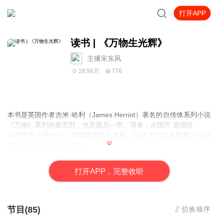
打开APP
读书 | 《万物生光辉》
主播宋东风
19.96万
776
本书是英国作者吉米·哈利（James Herriot）著名的自传体系列小说
《万物》系列的第五部，也是最后一部。译者：余国芳 谢瑶玲
乡村兽医吉米哈利，用细腻善良的笔触，记录下自己在英格兰乡间
行医的所见所感和心灵成长。
关于动物、关于土地和人，更关于爱。
文字朴素、温暖，洋溢着生活的灵动和趣味。
打
开
A
P
P，完整收听
畅销全球，多次被搬上荧屏。
历经80年岁月沉淀，依旧温暖如初。
金话筒提名主播宋东风倾心演绎，用声音完美呈现本书的质感。
听来如沐春风，治愈心灵。
节目(85)
切换顺序