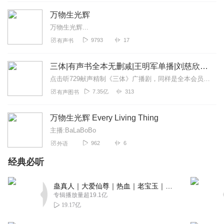
总是让这最后一部处于暂停播放状态，因为舍不得听完，怕
万物生光辉
结束之后找不到这么喜欢的作品、播讲人。谢谢宋老师！
万物生光辉...
回复
2023-09-24
2
9793
17
有声书
膤轌静一
三体|有声书全本无删减|王明军单播|刘慈欣原著
我在两年之间，反复推这本书……读的也很好，一下听完，
点击听729献声精制《三体》广播剧，同样是全本会员免费畅听，快来感受声音大戏的魅力！【购买须知】1、本作品部分集数为免费试听。2、版权归原作者所有，严禁翻录成任...
还有些怅然若失。
7.35亿
313
有声图书
回复
2023-05-08
2
万物生光辉 Every Living Thing
Tiabeanieee
主播:BaLaBoBo
一路收听下来，最后一本保持了前几本的高水准。约克郡乡
962
6
外语
野间那些温暖动人的故事，与主播倾情演绎的一个个生动迷
人的角色一起，陪伴着我度过这个漫长的冬季。
经典必听
回复
2023-01-18
2
蛊真人｜大爱仙尊｜热血｜老宝玉｜多人VIP免费有声剧
专辑播放量超19.1亿
烧云
19.17亿
主播声音柔和，富有感情，已经把目前主播录的万物系列全
部听完，坐等更新