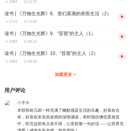
2884
12:37
读书 | 《万物生光辉》8、变幻莫测的兽医生活（2）
2715
13:04
读书 | 《万物生光辉》9、“苜蓿”的主人（1）
2582
08:13
读书 | 《万物生光辉》10、“苜蓿”的主人（2）
2484
08:49
加载更多
用户评论
小李米
本部和前几部一样充满了幽默感及生活的乐趣，好喜欢吉
米，好喜欢宋东风老师的深情诵读，有时我仿佛也置身其
中，听完这部有点舍不得，心里想着一句好话——让世界充
满爱！感谢东风老师，您辛苦啦！