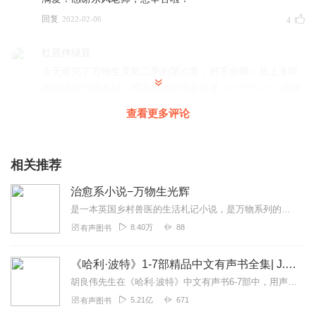
回复
2022-02-06
4
红豆伴绿豆
今天追完了万物生灵第二季的第六集，好不舍啊～马上来听
姐姐读的万物系列，感谢姐姐开读新故事ヽ(○^㉨^)ﾉ♪。祈祷
接下来看到圣诞特辑（估计婚礼篇）还有续订第三季。喜欢
查看更多评论
追逐剧中展现约克郡田园风光的长镜头，仿佛下一秒就可以
嗅到那里清爽的空气。第二季延续温暖而治愈的故事，看到
频出金句的彭太太就想给编剧加鸡腿～(￣▽￣)~
相关推荐
回复
2021-10-25
4
治愈系小说−万物生光辉
wavella0
是一本英国乡村兽医的生活札记小说，是万物系列的第五本。讲述了他出诊时遇到的形形色色的动物，以及周围生动有趣的人。并用细腻深情的笔触写了英国的乡村田园生活。本书字...
主播的演绎生动活泼又温馨，非常喜欢！不知道下面有没有
8.40万
88
有声图书
打算读作者的儿子小吉米写的传记“真实的吉米哈利的故
事”呀
《哈利·波特》1-7部精品中文有声书全集| J.K.罗琳原著，光合积木演播
回复
2022-02-10
3
胡良伟先生在《哈利·波特》中文有声书6-7部中，用声音带领着大家继续魔法之旅。为保证作品的一致性，给大家带来完整的魔法体验，我们与版权方PottermoreP...
5.21亿
671
有声图书
翠绵