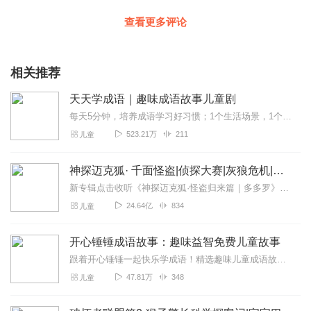
查看更多评论
相关推荐
天天学成语｜趣味成语故事儿童剧
每天5分钟，培养成语学习好习惯；1个生活场景，1个成语典故，1例造句；潜移默化学语文，抓住孩子的学习黄金期；hi，亲爱的小朋友们，我是你们的好朋友，也是喜欢讲故...
523.21万
211
儿童
神探迈克狐· 千面怪盗|侦探大赛|灰狼危机|多多罗
新专辑点击收听《神探迈克狐·怪盗归来篇｜多多罗》！！！>>>点击进入主播橱窗购买《神探迈克狐》系列图书吧!<<<多多罗故事【点击前往】收听多多罗其他好玩有趣的故...
24.64亿
834
儿童
开心锤锤成语故事：趣味益智免费儿童故事
跟着开心锤锤一起快乐学成语！精选趣味儿童成语故事，全程免费收听，情节生动有趣、节奏轻快，在欢乐的故事里积累成语、提升表达力，适合孩子日常磨耳朵，轻松收获知识与快...
47.81万
348
儿童