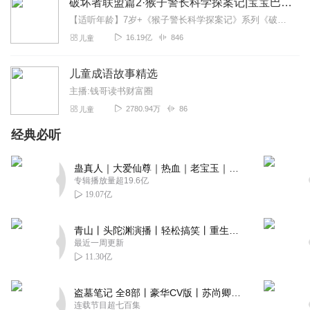
破坏者联盟篇2·猴子警长科学探案记|宝宝巴士故事
【适听年龄】7岁+《猴子警长科学探案记》系列《破坏者联盟篇1·猴子警长科学探案记》>>>《破坏者联盟篇2·猴子警长科学探案记》>>>《破坏者联盟篇3·猴子警长科...
16.19亿
846
儿童
儿童成语故事精选
主播:钱哥读书财富圈
2780.94万
86
儿童
经典必听
蛊真人｜大爱仙尊｜热血｜老宝玉｜多人VIP免费有声剧
专辑播放量超19.6亿
19.07亿
青山丨头陀渊演播丨轻松搞笑丨重生穿越丨古代权谋丨VIP免费 | 多人有声剧
最近一周更新
11.30亿
盗墓笔记 全8部丨豪华CV版丨苏尚卿&边江 领衔 多人有声剧丨冠声文化丨南派三叔
连载节目超七百集