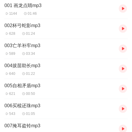
001 画龙点睛mp3
1144
01:46
002杯弓蛇影mp3
628
01:24
003亡羊补牢mp3
589
03:34
004拔苗助长mp3
640
01:22
005自相矛盾mp3
621
00:50
006买椟还珠mp3
543
01:05
007掩耳盗铃mp3