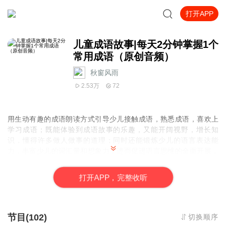
打开APP
儿童成语故事|每天2分钟掌握1个
常用成语（原创音频）
秋窗风雨_
2.53万
72
用生动有趣的成语朗读方式引导少儿接触成语，熟悉成语，喜欢上
学习成语；既能体验到成语故事的乐趣，又能开阔视野，增长知
识，懂得许多做人做事的道理；同时还能锻炼少儿的语言表达能
力，丰富少儿的词汇量和想象力，进而促进语言思维的全面开展，
为少儿的未来学习打下坚实基础。
打
开
A
P
P，完整收听
节目(102)
切换顺序