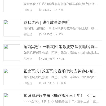
欢迎各位关注和订阅我参与创作的喜马自制深夜陪伴谈话栏目《听你说·百态人声》【听你说·百态人声】每晚直播连线真实人间故事|叶文现场互动中|人间冷暖，抱团取暖每周...
3.69亿
2995
生活
默默道来｜讲个故事给你听
感动的、治愈的、伴你入眠的好故事新节目上线，探索现实世界的无尽魅力，追求对生活的真实记录《听见人间真相》（点击名称，直达专辑）网易人间故事集持续更新中，邀您关注...
16.15亿
989
生活
睡前冥想：一听就困 消除疲劳 深度睡眠 沉浸体验
如果你还感到焦虑、困惑、无助，添加vx：xinshejie2018、vx公众号：宣萱心伴，与主播宣萱开启心灵交流之旅，共建温暖的精神家园！如果你喜欢我的内容，请...
2557.93万
337
生活
正念冥想 | 减压冥想 音乐疗愈 安神静心 解郁降噪
如果你还感到焦虑、困惑、无助，添加vx：xinshejie2018、vx公众号：宣萱心伴，与主播宣萱开启心灵交流之旅，共建温暖的精神家园！如果你喜欢我的内容，请...
4957.00万
668
生活
知识厨房读中东《耶路撒冷三千年》 《十字军的故事》《奥斯曼帝国与土耳其》人话解读 | 读懂巴以冲突、叙利亚
>>>>全本人话解读《耶路撒冷三千年》重磅上新！主讲人「知识厨房」全新解读，3次奔赴以色列，直击巴以冲突，他经历了什么？又会给我们带来什么？欢迎收听，参与抽奖！...