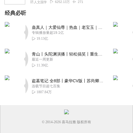
6252.13万
271
人文国学
经典必听
蛊真人｜大爱仙尊｜热血｜老宝玉｜多人VIP免费有声剧
专辑播放量超19.1亿
19.13亿
青山丨头陀渊演播丨轻松搞笑丨重生穿越丨古代权谋丨VIP免费 | 多人有声剧
最近一周更新
11.39亿
盗墓笔记 全8部丨豪华CV版丨苏尚卿&边江 领衔 多人有声剧丨冠声文化丨南派三叔
连载节目超七百集
1807.84万
© 2014-
2026
喜马拉雅 版权所有