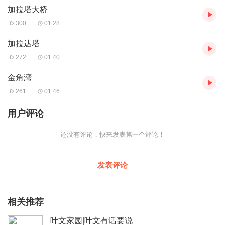
加拉塔大桥
人来人往，热闹非凡。 加拉塔大桥被视作是伊斯坦布尔的代表建
筑，在160年前这座桥是城市的生命线，它起初是由木头建造，后来
300
01:28
由石头再转变为混凝土，它是连接东西方的纽带。加拉塔大桥经过
多次重建，现存的是历史上的第五条，于1994年建成。大桥全长49
加拉达塔
0米，中间可以打开让船只通过。自19世纪起，这座大桥经常出现于
272
01:40
土耳其文学及艺术作品中。 亲爱的游客朋友，加拉塔大桥是游览伊
斯坦布尔不可忽略的一个地方，你可以漫步桥上看风景，看桥两侧
金角湾
的清真寺和高塔，看太阳升起、太阳落下，看来来往往的游船和游
261
01:46
客，看悠闲的土耳其人如何垂钓，如何做生意。总之，这是个很有
生活气息的地方。祝您旅途愉快。
用户评论
音频来源于链景旅行
还没有评论，快来发表第一个评论！
发表评论
相关推荐
叶文家园|叶文有话要说