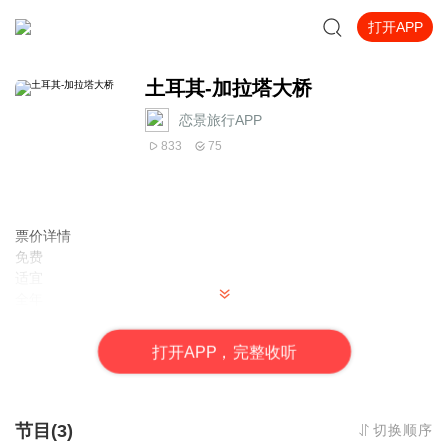
打开APP
土耳其-加拉塔大桥
恋景旅行APP
833
75
票价详情
免费
适宜
全年
电话
暂无
打
开
A
P
P，完整收听
简介
亲爱的游客，您现在看到的是土耳其加拉塔大桥。很高兴为您介绍
这个景点。 加拉塔大桥位于土耳其伊斯坦布尔，横跨金角湾，是连
接伊斯坦布尔老城区和新城区之间的一座重要桥梁。它北起加拉塔
节目(3)
切换顺序
高塔，南至艾米瑙努码头，是众多轮渡的始发站和公交总站，因此