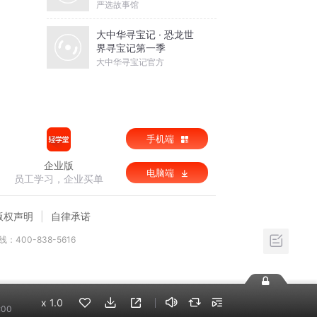
严选故事馆
大中华寻宝记 · 恐龙世
界寻宝记第一季
大中华寻宝记官方
手机端
企业版
电脑端
员工学习，企业买单
版权声明
自律承诺
：400-838-5616
x
1.0
:00