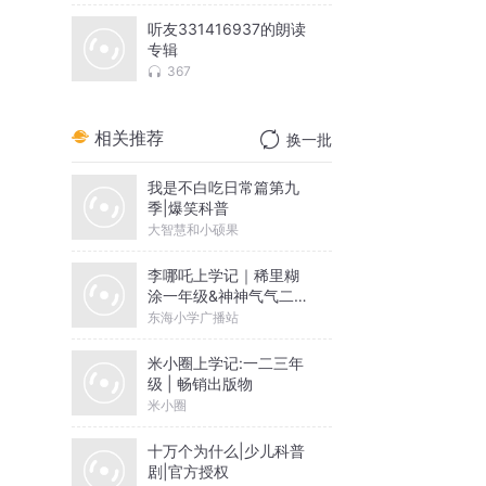
听友331416937的朗读
专辑
367
相关推荐
换一批
我是不白吃日常篇第九
季|爆笑科普
大智慧和小硕果
李哪吒上学记｜稀里糊
涂一年级&神神气气二年
级
东海小学广播站
米小圈上学记:一二三年
级 | 畅销出版物
米小圈
十万个为什么|少儿科普
剧|官方授权