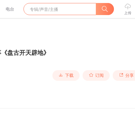
电台
上传
事《盘古开天辟地》
下载
订阅
分享