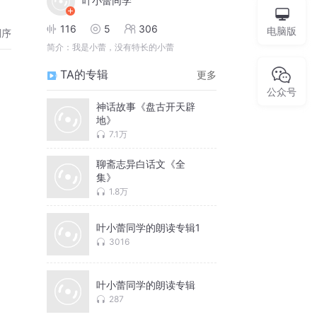
叶小蕾同学
116
5
306
电脑版
倒序
简介：
我是小蕾，没有特长的小蕾
TA的专辑
更多
公众号
神话故事《盘古开天辟
地》
7.1万
聊斋志异白话文《全
集》
1.8万
叶小蕾同学的朗读专辑1
3016
叶小蕾同学的朗读专辑
287