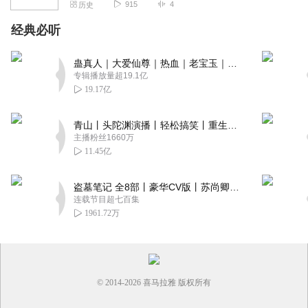
915
4
历史
经典必听
蛊真人｜大爱仙尊｜热血｜老宝玉｜多人VIP免费有声剧
专辑播放量超19.1亿
19.17亿
青山丨头陀渊演播丨轻松搞笑丨重生穿越丨古代权谋丨VIP免费 | 多人有声剧
主播粉丝1660万
11.45亿
盗墓笔记 全8部丨豪华CV版丨苏尚卿&边江 领衔 多人有声剧丨冠声文化丨南派三叔
连载节目超七百集
1961.72万
© 2014-
2026
喜马拉雅 版权所有