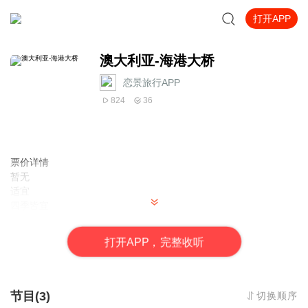
打开APP
澳大利亚-海港大桥
恋景旅行APP
824
36
票价详情
暂无
适宜
四季皆宜
电话
暂无
打
开
A
P
P，完整收听
简介
游客朋友，欢迎来到海港大桥。无论乘飞机还是乘海轮到达悉尼,最
先映入您眼帘的一定是眼前的海港大桥。悉尼大桥作为早期悉尼的
代表建筑，是连接港口南北两岸的重要桥梁。直到1967年为止，悉
节目(3)
切换顺序
尼海港大桥都还是悉尼市中最高的建筑。海港大桥和悉尼歌剧院隔