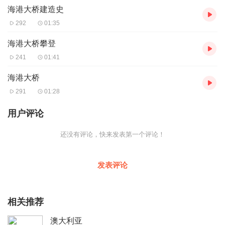
海港大桥建造史
海相望，一起构成了悉尼最知名的景色，是悉尼之行必不可缺的行
程。 海港大桥竣工于1932年，全长1149米，大桥中央高于海平面1
292
01:35
34米，曾是全球最高最宽的长跨距桥梁。因为奇怪的造型，海港大
桥被悉尼人亲切地称为“大衣架”。海港大桥桥身全钢筋构造，由于30
海港大桥攀登
年代焊接技术还不发达，桥身全由铆钉链接，耗费铆钉近600万个，
241
01:41
最大铆钉重量3.5公斤，能在大海上凌空架桥，至今仍数罕见。 海港
大桥的介绍就到这里，客官可以选择开车过桥，或者步行慢慢欣赏
海港大桥
桥上的风景，还可以与大海近距离接触，选择乘坐渡轮从桥下经
291
01:28
过。如果这一切都满足不了您，还可以考虑登顶海港大桥！
音频来源于链景旅行
用户评论
还没有评论，快来发表第一个评论！
发表评论
相关推荐
澳大利亚