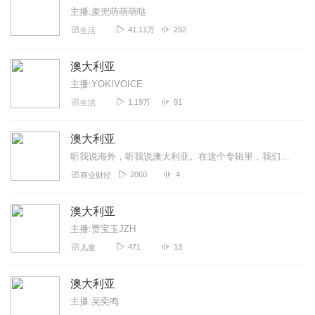
主播:麦兜萌萌萌哒
41.11万
292
生活
澳大利亚
主播:YOKIVOICE
1.19万
91
生活
澳大利亚
听我说海外，听我说澳大利亚。在这个专辑里，我们会为各位听众讲解澳大利亚的各种资讯，包括国家、城市、房产投资、新闻热点、吃喝玩乐等相关信息，敬请关注哦！如果您有想...
2060
4
商业财经
澳大利亚
主播:贾宝玉JZH
471
13
儿童
澳大利亚
主播:吴奕鸣