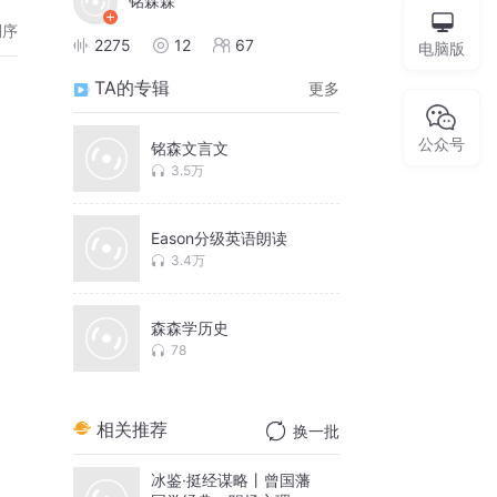
铭森森
倒序
2275
12
67
电脑版
TA的专辑
更多
公众号
铭森文言文
3.5万
Eason分级英语朗读
3.4万
森森学历史
78
相关推荐
换一批
冰鉴·挺经谋略丨曾国藩