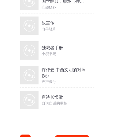
国学经典，职场心理学
必听
仓颉Max
故宫传
白羊晓舟
独裁者手册
小樱书场
许倬云 中西文明的对照
(完)
声声孤兮
唐诗长恨歌
自说自话的掌柜