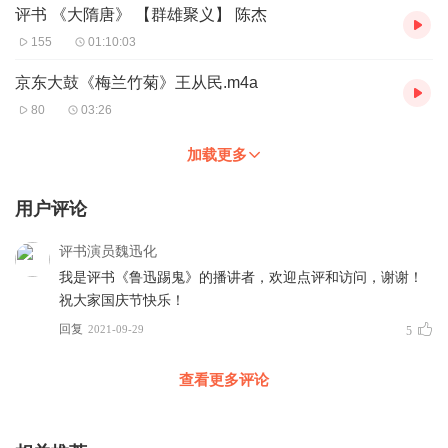
评书 《大隋唐》 【群雄聚义】 陈杰
155
01:10:03
京东大鼓《梅兰竹菊》王从民.m4a
80
03:26
加载更多
用户评论
评书演员魏迅化
我是评书《鲁迅踢鬼》的播讲者，欢迎点评和访问，谢谢！
祝大家国庆节快乐！
回复
2021-09-29
5
查看更多评论