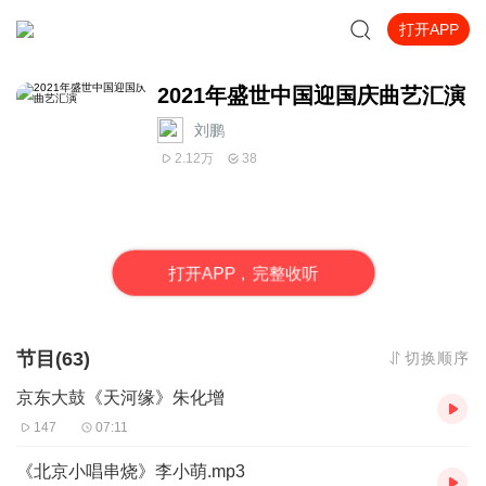
打开APP
2021年盛世中国迎国庆曲艺汇演
刘鹏
2.12万
38
打
开
A
P
P，完整收听
节目(63)
切换顺序
京东大鼓《天河缘》朱化增
147
07:11
《北京小唱串烧》李小萌.mp3