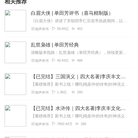
相关推荐
白眉大侠 | 单田芳评书（喜马精制版）
《白眉大侠》讲述了宋朝四帝仁宗皇帝执政期间，以徐良、白云瑞为书胆，包括七侠、大五义、小五义、小七杰等众开封府校尉，在八王赵德芳、包拯、颜查散等清官的支持下，为保...
39.65亿
401
相声评书
乱世枭雄 | 单田芳经典
清晰版本指路：乱世枭雄（单田芳经典），持续更新中《乱世枭雄》讲的是东北王张作霖和其子少帅张学良的传奇故事，是著名评书艺术家单田芳先生根据大量的历史材料和广为流传...
40.93亿
486
相声评书
【已完结】三国演义｜四大名著|李庆丰文化评书
【重磅推荐】新书上线！哪吒|电影外的传奇|封神演义封神榜精华|李庆丰评书快来点击收听吧~【精品推荐】续西游记（李庆丰文化评书）明朝那些事儿（李庆丰文化评书）...
1.36亿
280
相声评书
【已完结】水浒传｜四大名著|李庆丰文化评书
【重磅推荐】新书上线！哪吒|电影外的传奇|封神演义封神榜精华|李庆丰评书快来点击收听吧~【精品推荐】续西游记（李庆丰文化评书）（新书上线多多支持）明朝那些事...
7892.64万
280
相声评书