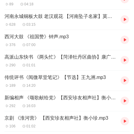
89
04:18
河南永城铜板大鼓 老汉观花 【河南坠子名家】莫红梅
628
03:15
西河大鼓 《祖国赞》钟声.mp3
376
07:00
高派山东快书 《两头忙》【菏泽牡丹区曲协】康广为.mp3
290
01:01
传统评书《阅微草堂笔记》【节选】王九洲.mp3
189
14:20
新编相声 《颂歌献给党》【西安珍友相声社】衡小珍 游柯山.mp3
292
16:03
京剧 《淮河营》 【西安珍友相声社】衡小珍.mp3
106
01:02