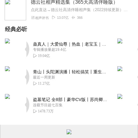
德云社相声精选集（365天高清伴睡版）
点此直达→德云社高清伴睡相声集（2022持续更新）点此直达→德云社小剧场相声集（高清经典版）←最新高清免费相声德云伴眠，好梦连连~365不间断温馨陪伴，助力每个...
13.07亿
366
相声评书
经典必听
蛊真人｜大爱仙尊｜热血｜老宝玉｜多人VIP免费有声剧
专辑播放量超19.4亿
19.04亿
青山丨头陀渊演播丨轻松搞笑丨重生穿越丨古代权谋丨VIP免费 | 多人有声剧
最近一周更新
11.27亿
盗墓笔记 全8部丨豪华CV版丨苏尚卿&边江 领衔 多人有声剧丨冠声文化丨南派三叔
连载节目超七百集
1478.73万