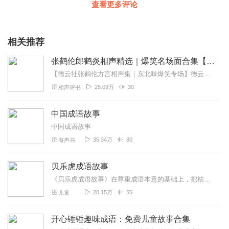
查看更多评论
相关推荐
张鹤伦郎鹤炎相声精选｜爆笑名场面合集【成语接龙+童年故事】
【德云社张鹤伦方言相声集｜东北味爆笑专场】德云社"浪味仙"张鹤伦携搭档郎鹤炎带来原汁原味的东北风情相声盛宴！本专辑精选30段经典演出，既有《扒马褂》《黄鹤楼》...
25.09万
30
相声评书
中国成语故事
中国成语故事
35.34万
80
有声书
贝乐虎成语故事
《贝乐虎成语故事》在尊重成语本意的基础上，把枯燥难懂的成语改编成一个个情节丰富、有趣又生动的情景故事。快乐听故事，轻松学成语。让孩子不仅可以在故事中学会成语，还...
20.15万
55
儿童
开心锤锤趣味成语：免费儿童故事合集