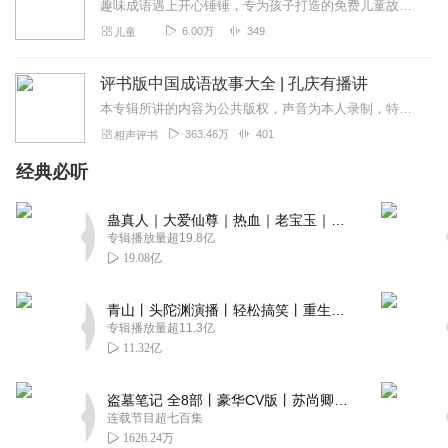
趣味成语遇上开心锤锤，专为孩子打造的免费儿童故事来啦！用轻松搞笑的剧情、简单易懂的语言，把成语知识融入精彩小故事中，边听边学、趣味满满，让孩子轻松记住成语、爱上...
6.00万
349
儿童
评书版中国成语故事大全 | 孔庆有播讲
本专辑所讲的内容为公共版权，声音为本人录制，特此声明！业余时间录制，尽量保证每天一集！微评书为您讲述成语起源的同时，每集一个定场诗，不重复！脱稿演绎！部分定场诗...
363.46万
401
相声评书
经典必听
蛊真人｜大爱仙尊｜热血｜老宝玉｜多人VIP免费有声剧
专辑播放量超19.8亿
19.08亿
青山丨头陀渊演播丨轻松搞笑丨重生穿越丨古代权谋丨VIP免费 | 多人有声剧
专辑播放量超11.3亿
11.32亿
盗墓笔记 全8部丨豪华CV版丨苏尚卿&边江 领衔 多人有声剧丨冠声文化丨南派三叔
连载节目超七百集
1626.24万