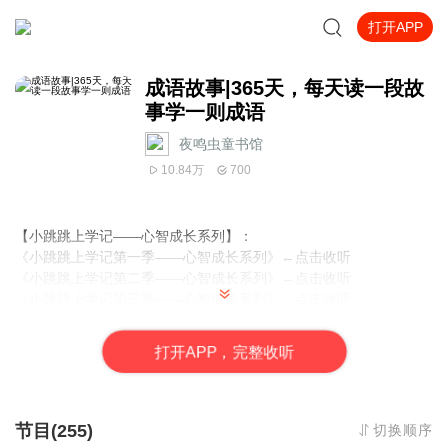
打开APP
成语故事|365天，每天读一段故
事学一则成语
夜鸣虫童书馆
10.84万
700
【
小跳跳上学记——心智成长系列
】：
《小跳跳上学记第一季——心智成长系列》←点击收听
《小跳跳上学记第二季——心智成长系列》←点击收听
《小跳跳上学记第三季——心智成长系列》←点击收听
【黄大梦上学记
系列
】:
《黄大梦上学记（一年级）》←点击收听
打
开
A
P
P，完整收听
《黄大梦上学记（二年级）》←点击收听
《黄大梦上学记（三年级）》←点击收听
【侦探故事系列
系列
】:
《萌鸡大眼仔探案记|侦探推理儿童睡前故事》←点击收听
节目(255)
切换顺序
《功夫虫王二毛探案记|儿童睡前故事|晚安妈妈 哄睡》←点击收听