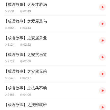
【成语故事】之爱才若渴
《鲁牙牙探案记|侦探推理儿童睡前故事》←点击收听
【
国学系列
】:
7531
02:49
《汉堡上学记 | 穿越到唐朝学诗歌 | 儿童小学生课外故事》←点击收
听
【成语故事】之爱屋及乌
《成语故事|365天，每天读一段故事学一则成语》←点击收听
4066
03:43
《诵读经典|改变孩子一生的国学成长启蒙课》←点击收听
【成语故事】之安居乐业
【
儿童故事系列
】:
3124
02:22
《夜鸣虫姐姐讲故事|3~8岁儿童睡前故事 晚安妈妈 哄睡》←点击收
听
【成语故事】之安贫乐道
《我家可可养成记|儿童成长睡前故事》←点击收听
2712
02:00
《防疫总动员|新冠病毒科普故事》←点击收听
《星际救援|携手拯救地球冒险故事》←点击收听
【成语故事】之安然无恙
《淘淘奇遇记|垃圾分类童话故事》←点击收听
《恐龙故事|穿越时空寻找理理恩龙》←点击收听
2549
02:17
【成语故事】之按兵不动
2466
04:06
【成语故事】之按部就班