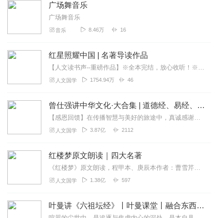
广场舞音乐
广场舞音乐
8.46万
16
音乐
红星照耀中国 | 名著导读作品
【人文读书声--重磅作品】※全本完结，放心收听！※八年级（上）语文教科书名著导读指定作品，同名有声书！※著名翻译家董乐山先生权威中文译本！※人民文学出版...
1754.94万
46
人文国学
曾仕强讲中华文化·大合集 | 道德经、易经、三国演义中的国学
【感恩回馈】在传播智慧与美好的旅途中，真诚感谢每一位伙伴的温暖陪伴与鼎力支持！欢迎曾仕强学堂粉丝听友们入群交流，更多新鲜玩法和福利活动等你！添加微信：zengf...
3.87亿
2112
人文国学
红楼梦原文朗读｜四大名著
《红楼梦》原文朗读，程甲本、庚辰本作者：曹雪芹，朗读：白云出岫、蓝色百合《红楼梦》程甲本和庚辰本是该书两大重要版本。程甲本由程伟元和高鹗于乾隆五十六年（1791...
1.38亿
597
人文国学
叶曼讲《六祖坛经》丨叶曼课堂丨融合东西国学大师
喧嚣的尘世中，是追逐与焦虑内心的深处，是本自具足的宁静为什么说“菩提自性，本来清净”？为何顿悟不在遥远的庙堂，而在当下的柴米油盐？我们终日寻找的“佛”，究竟在何...