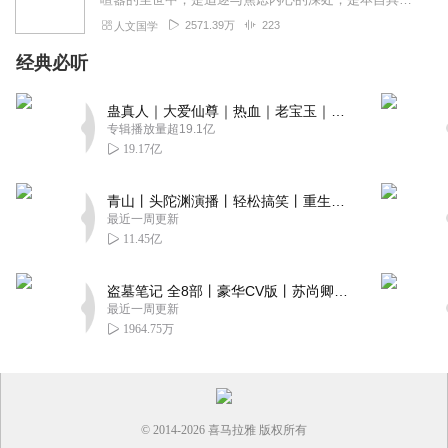
2571.39万
223
人文国学
经典必听
蛊真人｜大爱仙尊｜热血｜老宝玉｜多人VIP免费有声剧
专辑播放量超19.1亿
19.17亿
青山丨头陀渊演播丨轻松搞笑丨重生穿越丨古代权谋丨VIP免费 | 多人有声剧
最近一周更新
11.45亿
盗墓笔记 全8部丨豪华CV版丨苏尚卿&边江 领衔 多人有声剧丨冠声文化丨南派三叔
最近一周更新
1964.75万
© 2014-
2026
喜马拉雅 版权所有