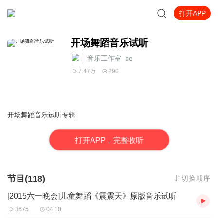
打开APP
开场舞蹈音乐试听
音乐工作室_be
7.47万
290
开场舞蹈音乐试听专辑
打
开
A
P
P，完整收听
节目(118)
切换顺序
[2015六一晚会]儿童舞蹈《震震天》原版音乐试听
3675
04:10