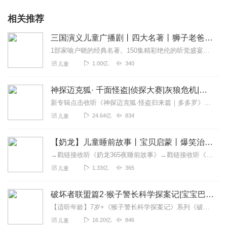
相关推荐
三国演义儿童广播剧丨四大名著丨狮子老爸历史故事
1部家喻户晓的经典名著。150集精彩绝伦的听觉盛宴。听名著，和听故事一样精彩！一起聆听耳朵里的三国故事，感悟中华经典！
1.00亿
340
儿童
神探迈克狐· 千面怪盗|侦探大赛|灰狼危机|多多罗
新专辑点击收听《神探迈克狐·怪盗归来篇｜多多罗》！！！>>>点击进入主播橱窗购买《神探迈克狐》系列图书吧!<<<多多罗故事【点击前往】收听多多罗其他好玩有趣的故...
24.64亿
834
儿童
【奶龙】儿童睡前故事丨宝贝启蒙丨爆笑治愈
→戳链接收听《奶龙365夜睡前故事》→戳链接收听《奶龙好奇心小百科》→戳链接收听《奶龙奇幻历险记》→戳链接收听《奶龙爆笑百宝箱》超500亿播放坐拥5000万粉丝...
1.33亿
365
儿童
破坏者联盟篇2·猴子警长科学探案记|宝宝巴士故事
【适听年龄】7岁+《猴子警长科学探案记》系列《破坏者联盟篇1·猴子警长科学探案记》>>>《破坏者联盟篇2·猴子警长科学探案记》>>>《破坏者联盟篇3·猴子警长科...
16.20亿
846
儿童