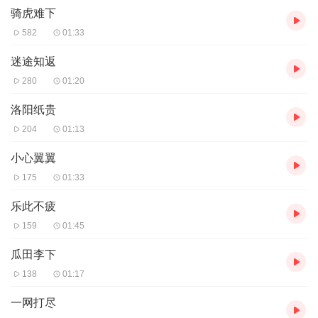
骑虎难下
582
01:33
迷途知返
280
01:20
洛阳纸贵
204
01:13
小心翼翼
175
01:33
乐此不疲
159
01:45
瓜田李下
138
01:17
一网打尽