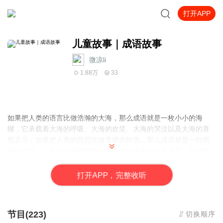
打开APP
儿童故事｜成语故事
微凉li
1.88万
33
如果把人类的语言比做浩瀚的大海，那么成语就是一枚小小的海
螺，它承载着大海的呼吸、大海的欢笑、大海的哭泣以及大海的喜
怒哀乐；如果把人类的思想比做坚硬的蚌壳，那么成语就是一粒圆
圆的珍珠，它在沙砾磨砺般痛苦而艰难的思考中慢慢孕育，脱胎换
骨，终于成为智者心灵的财富；如果把人类的文化比做雄伟的灯
塔，那么成语就是一道长长的光芒，它召唤着人们挥起双桨，从愚
打
开
A
P
P，完整收听
昧无知、黑暗混沌中奋力挣脱出来，划向文明而美丽的远方……
节目(223)
切换顺序