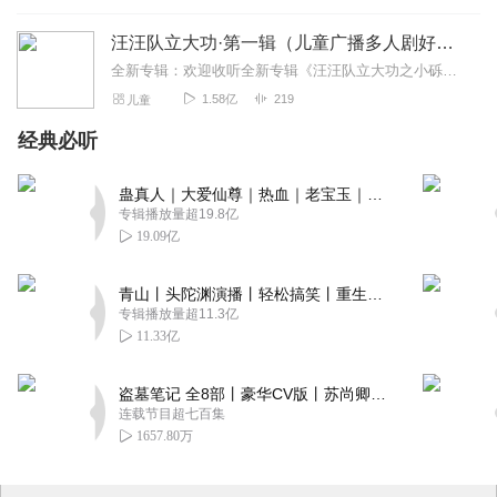
汪汪队立大功·第一辑（儿童广播多人剧好故事睡前听）
全新专辑：欢迎收听全新专辑《汪汪队立大功之小砾与工程家族》，小朋友们快来收听赢大礼吧！内容简介：在小男孩莱德的训练下，六只来自不同地域和不同种族的狗狗组成了一支...
1.58亿
219
儿童
经典必听
蛊真人｜大爱仙尊｜热血｜老宝玉｜多人VIP免费有声剧
专辑播放量超19.8亿
19.09亿
青山丨头陀渊演播丨轻松搞笑丨重生穿越丨古代权谋丨VIP免费 | 多人有声剧
专辑播放量超11.3亿
11.33亿
盗墓笔记 全8部丨豪华CV版丨苏尚卿&边江 领衔 多人有声剧丨冠声文化丨南派三叔
连载节目超七百集
1657.80万