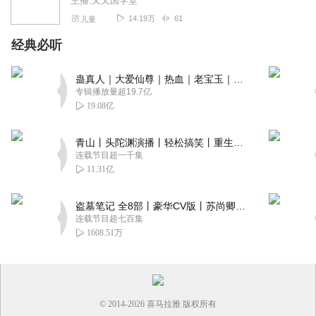
主播:又又国学堂
14.19万
61
儿童
经典必听
蛊真人｜大爱仙尊｜热血｜老宝玉｜多人VIP免费有声剧
专辑播放量超19.7亿
19.08亿
青山丨头陀渊演播丨轻松搞笑丨重生穿越丨古代权谋丨VIP免费 | 多人有声剧
连载节目超一千集
11.31亿
盗墓笔记 全8部丨豪华CV版丨苏尚卿&边江 领衔 多人有声剧丨冠声文化丨南派三叔
连载节目超七百集
1608.51万
© 2014-
2026
喜马拉雅 版权所有