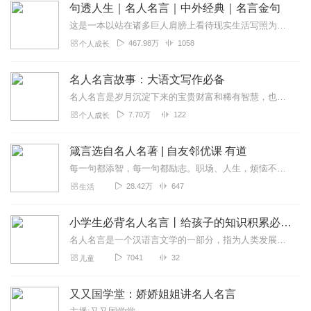
句透人生｜名人名言｜中外经典｜名言金句
这是一本以站在诸多巨人肩膀上看待现实生活写照为题材的书。那些被时代所认可，且用毕生经历写下充满人生智慧的句子，希望能够为还在为生活所困和正在受挫折的人提供源源不...
467.98万
1058
个人成长
名人名言故事：大语文写作必备
名人名言是岁月沉淀下来的宝贵财富和稀有智慧，也是名人成功经验的提炼和人生感悟的浓缩，字字珠玑，句句精华。一席良言，足以让听众精神振奋。本专辑收录的名言...
7.70万
122
个人成长
箴言选自名人名著 | 自友邻优课 有道
每一句都添智，每一句都励志。职场、人生，烦恼不惧，每一句都给你无限的勇气和力量。本专辑内容选自友邻优课单向历和有道词典一句跟读，很阳光励志的内容，希望大家喜欢。...
28.42万
647
生活
小学生必背名人名言丨给孩子的知识积累必修课
名人名言是一个汉语言文学的一部分，指为人类发展做出贡献的，富有知识的名人所说的能够让人懂得道理的一句较为出名的话，广义上而言就是向人们揭示一定的道理的金句。本专...
7041
32
儿童
又又国学堂：娇娇姐姐讲名人名言