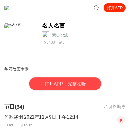
打开APP
名人名言
素心悦波
1483
3
学习改变未来
打
开
A
P
P，完整收听
节目(34)
切换顺序
竹韵寒烟 2021年11月9日 下午12:14
89
15:16