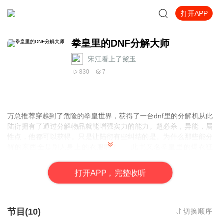
打开APP
拳皇里的DNF分解大师
宋江看上了黛玉
830
7
万总推荐穿越到了危险的拳皇世界，获得了一台dnf里的分解机从此
陆衍拥有了通过分解物品就能增强实力的能力。超必杀，异能，属
性点，他都可以获得。只是让陆衍有些纠结的是。为什么那些能分
解的东西全是别人身上的衣服啊！......此书又名拳皇里的爆衣狂
魔......ps：剧情属于港漫为主体外加饿狼龙虎，拳皇命运动画混
合。。ps：
打
开
A
P
P，完整收听
节目(10)
切换顺序