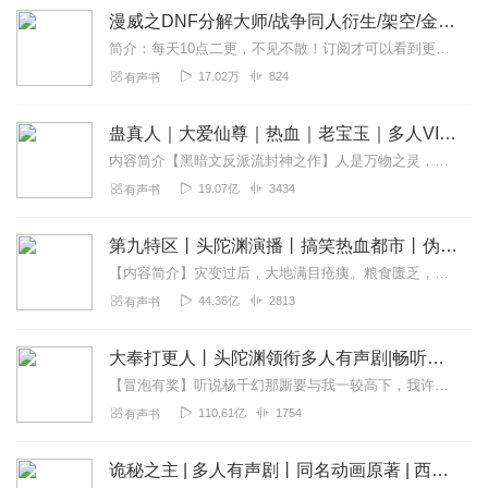
漫威之DNF分解大师/战争同人衍生/架空/金手指/搞笑穿越/位面
简介：每天10点二更，不见不散！订阅才可以看到更新哦！内容简介：~夏之夜穿越了，穿越到了漫威电影的世界中!“但是，直接出现在了枪林弹雨的战场上，是个什么开局啊?...
17.02万
824
有声书
蛊真人｜大爱仙尊｜热血｜老宝玉｜多人VIP免费有声剧
内容简介【黑暗文反派流封神之作】人是万物之灵，蛊是天地真精。一个穿越者不断重生的故事。一个养蛊、炼蛊、用蛊的奇特世界。配音组（男角色）老宝玉旁白...
19.07亿
3434
有声书
第九特区丨头陀渊演播丨搞笑热血都市丨伪戒丨VIP免费多人有声剧
【内容简介】灾变过后，大地满目疮痍。粮食匮乏，资源紧俏，局势混乱……一位从待规划区杀出来的青年，背对着漫天黄沙，孤身来到九区谋生，却不曾想偶然结识三五好友，一念...
44.36亿
2813
有声书
大奉打更人丨头陀渊领衔多人有声剧|畅听全集|王鹤棣、田曦薇主演影视剧原著|卖报小郎君
【冒泡有奖】听说杨千幻那厮要与我一较高下，我许七安要开始装叉了！快进入声音播放页戳下方输入框，冒个泡偷偷告诉我，我要用哪些诗词才能胜过他？说得好的，有赏！202...
110.61亿
1754
有声书
诡秘之主 | 多人有声剧丨同名动画原著 | 西幻克苏鲁 | 乌贼作品