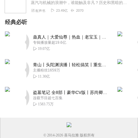
蒸汽与机械的浪潮中，谁能触及非凡？历史和黑暗的迷雾里，又是谁在耳语？我从诡秘中醒来，睁眼看见这个世界：枪械，大炮，巨舰，飞空艇，差分机；魔药，占卜，诅咒，倒吊人...
23.49亿
2070
有声书
经典必听
蛊真人｜大爱仙尊｜热血｜老宝玉｜多人VIP免费有声剧
专辑播放量超19.6亿
19.07亿
青山丨头陀渊演播丨轻松搞笑丨重生穿越丨古代权谋丨VIP免费 | 多人有声剧
主播粉丝1659万
11.30亿
盗墓笔记 全8部丨豪华CV版丨苏尚卿&边江 领衔 多人有声剧丨冠声文化丨南派三叔
连载节目超七百集
1583.75万
© 2014-
2026
喜马拉雅 版权所有